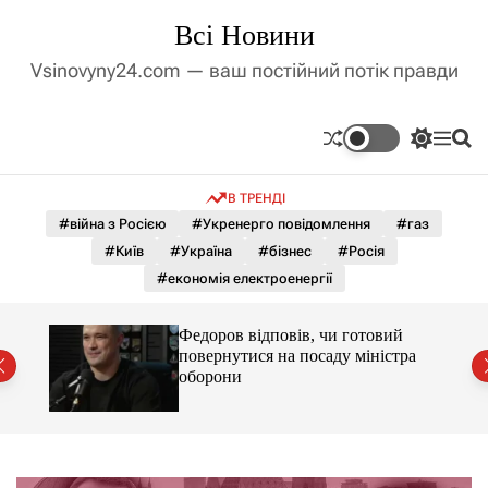
П
Всі Новини
е
р
Vsinovyny24.com — ваш постійний потік правди
е
й
т
П
М
П
и
е
е
о
д
р
н
ш
В ТРЕНДІ
е
ю
у
о
м
к
#війна з Росією
#Укренерго повідомлення
#газ
в
и
м
#Київ
#Україна
#бізнес
#Росія
к
і
а
#економія електроенергії
ч
с
к
т
о
лу
Федоров відповів, чи готовий
у
л
повернутися на посаду міністра
ь
оборони
о
р
о
в
о
г