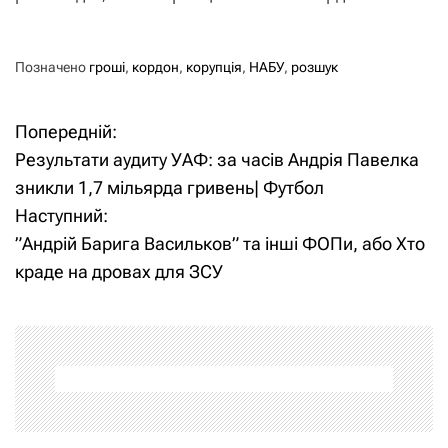
Позначено
гроші
,
кордон
,
корупція
,
НАБУ
,
розшук
Попередній:
Н
Результати аудиту УАФ: за часів Андрія Павелка
а
зникли 1,7 мільярда гривень| Футбол
Наступний:
в
”Андрій Барига Васильков” та інші ФОПи, або Хто
і
краде на дровах для ЗСУ
г
а
ц
і