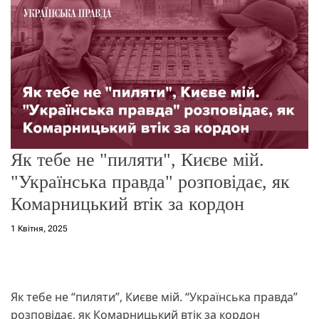
о
р
е
ж
и
м
у
Як тебе не "пиляти", Києве мій.
"Українська правда" розповідає, як
Комарницький втік за кордон
1 Квітня, 2025
Як тебе не “пиляти”, Києве мій. “Українська правда”
розповідає, як Комарницький втік за кордон