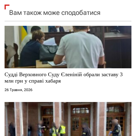
я
Вам також може сподобатися
з
а
п
и
с
Судді Верховного Суду Єленіній обрали заставу 3
млн грн у справі хабаря
і
26 Травня, 2026
в