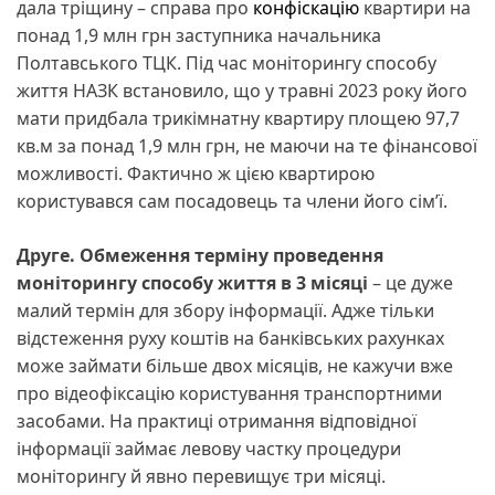
дала тріщину – справа про
конфіскацію
квартири на
понад 1,9 млн грн заступника начальника
Полтавського ТЦК. Під час моніторингу способу
життя НАЗК встановило, що у травні 2023 року його
мати придбала трикімнатну квартиру площею 97,7
кв.м за понад 1,9 млн грн, не маючи на те фінансової
можливості. Фактично ж цією квартирою
користувався сам посадовець та члени його сім’ї.
Друге. Обмеження терміну проведення
моніторингу способу життя в 3 місяці
– це дуже
малий термін для збору інформації. Адже тільки
відстеження руху коштів на банківських рахунках
може займати більше двох місяців, не кажучи вже
про відеофіксацію користування транспортними
засобами. На практиці отримання відповідної
інформації займає левову частку процедури
моніторингу й явно перевищує три місяці.