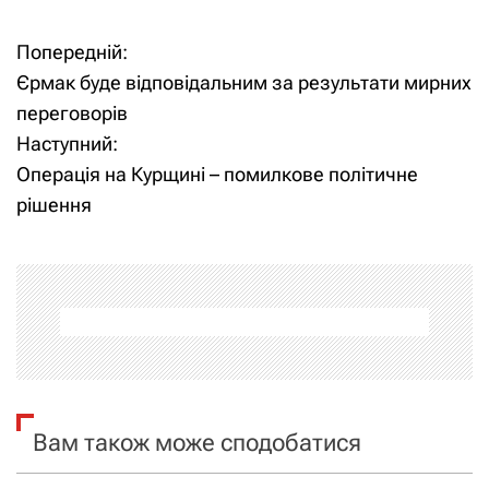
Попередній:
Н
Єрмак буде відповідальним за результати мирних
а
переговорів
Наступний:
в
Операція на Курщині – помилкове політичне
і
рішення
г
а
ц
і
я
Вам також може сподобатися
з