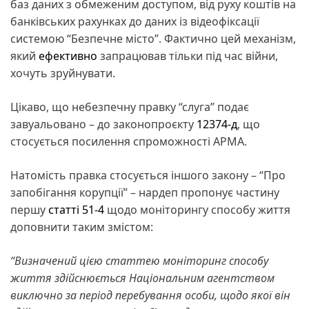
баз даних з обмеженим доступом, від руху коштів на
банківських рахунках до даних із відеофіксації
системою “Безпечне місто”. Фактично цей механізм,
який
ефективно
запрацював тільки під час війни,
хочуть зруйнувати.
Цікаво, що небезпечну правку “слуга” подає
завуальовано – до законопроєкту
12374-д
, що
стосується посилення спроможності АРМА.
Натомість правка стосується іншого закону – “Про
запобігання корупції” – нардеп пропонує частину
першу
статті 51-4
щодо моніторингу способу життя
доповнити таким змістом:
“Визначений цією статтею моніторинг способу
життя здійснюється Національним агентством
виключно за період перебування особи, щодо якої він