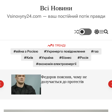
П
Всі Новини
е
р
Vsinovyny24.com — ваш постійний потік правди
е
й
т
П
М
П
и
е
е
о
д
р
н
ш
В ТРЕНДІ
е
ю
у
о
м
к
#війна з Росією
#Укренерго повідомлення
#газ
в
и
м
#Київ
#Україна
#бізнес
#Росія
к
і
а
#економія електроенергії
ч
с
к
т
о
ю МЗС
Федоров пояснив, чому не
у
л
ні.
долучається до протестів
ь
о
р
о
в
о
г