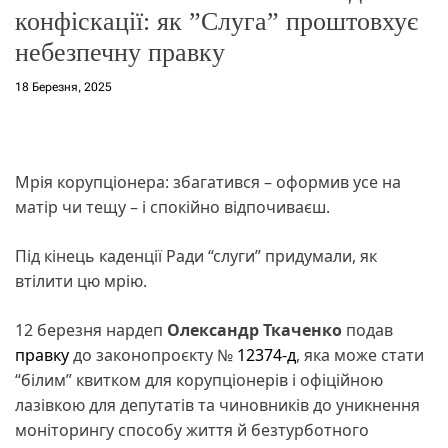
конфіскації: як ”Слуга” проштовхує
небезпечну правку
18 Березня, 2025
Мрія корупціонера: збагатився – оформив усе на
матір чи тещу – і спокійно відпочиваєш.
Під кінець каденції Ради “слуги” придумали, як
втілити цю мрію.
12 березня нардеп
Олександр Ткаченко
подав
правку
до законопроєкту №
12374-д
, яка може стати
“білим” квитком для корупціонерів і офіційною
лазівкою для депутатів та чиновників до уникнення
моніторингу способу життя й безтурботного