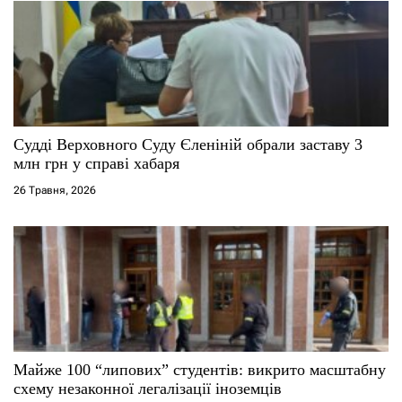
а
п
и
с
Судді Верховного Суду Єленіній обрали заставу 3
млн грн у справі хабаря
і
26 Травня, 2026
в
Майже 100 “липових” студентів: викрито масштабну
схему незаконної легалізації іноземців