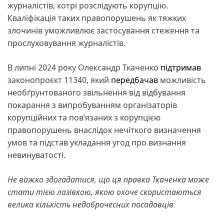
журналістів, котрі розслідують корупцію.
Кваліфікація таких правопорушень як тяжких
злочинів уможливлює застосування стеження та
прослуховування журналістів.
В липні 2024 року Олександр Ткаченко
підтримав
законопроєкт 11340, який
передбачав
можливість
необґрунтованого звільнення від відбування
покарання з випробуванням організаторів
корупційних та пов’язаних з корупцією
правопорушень внаслідок нечіткого визначення
умов та підстав укладання угод про визнання
невинуватості.
Не важко здогадатися, що ця правка Ткаченка може
стати тією лазівкою, якою охоче скористаються
велика кількість недоброчесних посадовців.