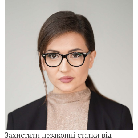
о
р
е
ж
и
м
у
Захистити незаконні статки від