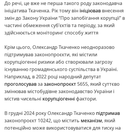
До речі, це вже не перша такого роду законодавча
ініціатива Ткаченка. Рік тому він
ініціював
внесення
змін до Закону України “Про запобігання корупції” в
частині обмеження субʼєктів та періоду, за який
здійснюється моніторинг способу життя
Крім цього, Олександр Ткаченко неодноразово
підтримував законопроєкти, які містили
корупціогенні ризики або створювали загрозу
існуванню громадянського суспільства в Україні.
Наприклад, в 2022 році народний депутат
проголосував
за
законопроєкт
5655, який суттєво
змінював містобудівне законодавство України і
містив чисельні
корупціогенні
фактори.
В грудні 2024 року Олександр Ткаченко
підтримав
законопроєкт 10242, що містить
механізм
, який
потенційно може використовуватися для тиску на