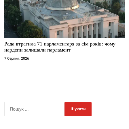
Рада втратила 71 парламентаря за сім років: чому
нардепи залишали парламент
7 Серпня, 2026
П
о
ш
у