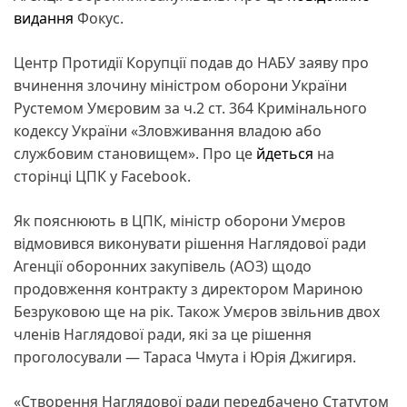
видання
Фокус.
Центр Протидії Корупції подав до НАБУ заяву про
вчинення злочину міністром оборони України
Рустемом Умєровим за ч.2 ст. 364 Кримінального
кодексу України «Зловживання владою або
службовим становищем». Про це
йдеться
на
сторінці ЦПК у Facebook.
Як пояснюють в ЦПК, міністр оборони Умєров
відмовився виконувати рішення Наглядової ради
Агенції оборонних закупівель (АОЗ) щодо
продовження контракту з директором Мариною
Безруковою ще на рік. Також Умєров звільнив двох
членів Наглядової ради, які за це рішення
проголосували — Тараса Чмута і Юрія Джигиря.
«Створення Наглядової ради передбачено Статутом