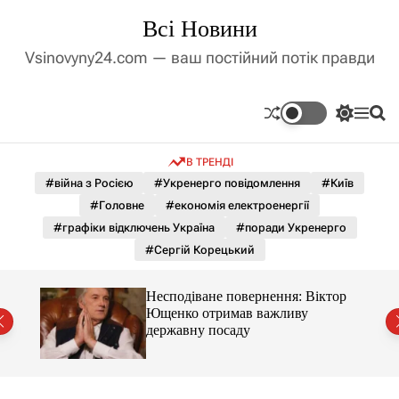
П
Всі Новини
е
р
Vsinovyny24.com — ваш постійний потік правди
е
й
т
П
М
П
и
е
е
о
д
р
н
ш
В ТРЕНДІ
е
ю
у
о
м
к
#війна з Росією
#Укренерго повідомлення
#Київ
в
и
м
#Головне
#економія електроенергії
к
і
а
#графіки відключень Україна
#поради Укренерго
ч
с
#Сергій Корецький
к
т
о
у
л
ути
Несподіване повернення: Віктор
ь
всі
Ющенко отримав важливу
о
державну посаду
р
о
в
о
г