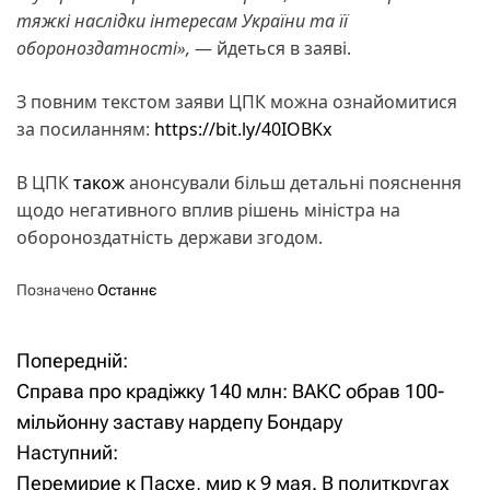
тяжкі наслідки інтересам України та її
обороноздатності»,
— йдеться в заяві.
З повним текстом заяви ЦПК можна ознайомитися
за посиланням:
https://bit.ly/40IOBKx
В ЦПК
також
анонсували більш детальні пояснення
щодо негативного вплив рішень міністра на
обороноздатність держави згодом.
Позначено
Останнє
Попередній:
Н
Справа про крадіжку 140 млн: ВАКС обрав 100-
а
мільйонну заставу нардепу Бондару
Наступний:
в
Перемирие к Пасхе, мир к 9 мая. В политкругах