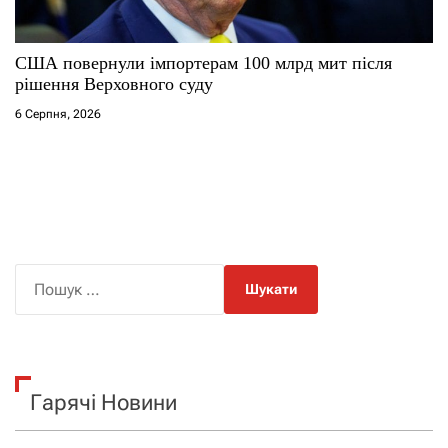
США повернули імпортерам 100 млрд мит після
рішення Верховного суду
6 Серпня, 2026
П
о
ш
у
к
Гарячі Новини
: