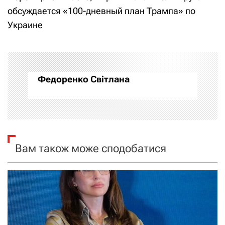
і
обсуждается «100-дневный план Трампа» по
Украине
г
а
ц
Федоренко Світлана
і
я
з
Вам також може сподобатися
а
п
и
с