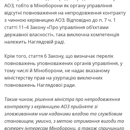
АОЗ, тобто в Міноборони як органу управління
відсутні повноваження на непродовження контракту
з чинною керівницею АОЗ. Відповідно до п. 7 ч. 1
статті 11–4 Закону «Про управління об’єктами
державної власності», така виключна компетенція
належить Наглядовій раді.
Крім того, стаття 6 Закону, що визначає перелік
повноважень уповноважених органів управління, у
тому числі й Міноборони, не надає вказаному
міністерству прав на узурпацію виключних
повноважень Наглядової ради.
Таким чином, рішення міністра про непродовження
контракту з керівницею АОЗ прийняте зі
зловживанням ним наданими владою та службовим
становищем, умисно, з метою отримання вигоди та
всупереч інтересам Міноборони, а також спричинило