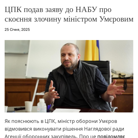
о
ЦПК подав заяву до НАБУ про
р
е
скоєння злочину міністром Умєровим
ж
и
м
25 Січня, 2025
у
Як пояснюють в ЦПК, міністр оборони Умєров
відмовився виконувати рішення Наглядової ради
Агенції оборонних закупівель. Про це
повідомляє