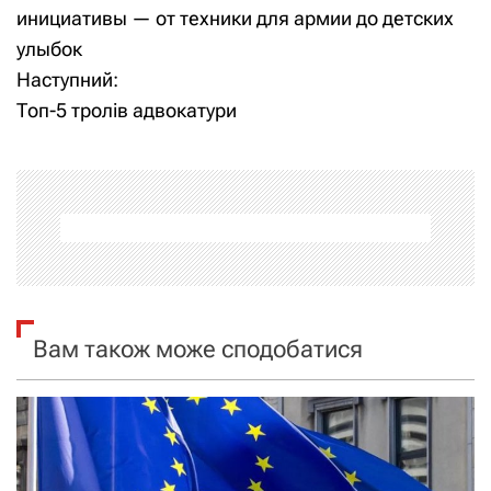
а
инициативы — от техники для армии до детских
улыбок
в
Наступний:
і
Топ-5 тролів адвокатури
г
а
ц
і
я
Вам також може сподобатися
з
а
п