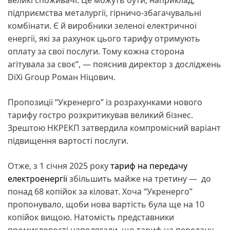
великі споживачі. Це можуть бути, наприклад,
підприємства металургії, гірничо-збагачувальні
комбінати. Є й виробники зеленої електричної
енергії, які за рахунок цього тарифу отримують
оплату за свої послуги. Тому кожна сторона
агітувала за своє”, — пояснив директор з досліджень
DiXi Group Роман Ніцович.
Пропозиції “Укренерго” із розрахунками нового
тарифу гостро розкритикував великий бізнес.
Зрештою НКРЕКП затвердила компромісний варіант
підвищення вартості послуги.
Отже, з 1 січня 2025 року
тариф на передачу
електроенергії
збільшить майже на третину — до
понад 68 копійок за кіловат. Хоча “Укренерго”
пропонувало, щоби нова вартість була ще на 10
копійок вищою. Натомість представники