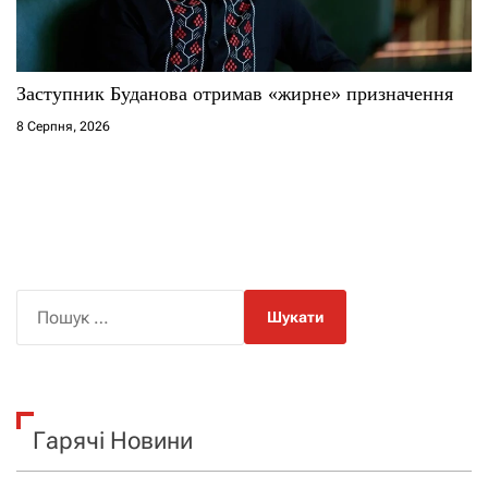
Заступник Буданова отримав «жирне» призначення
8 Серпня, 2026
П
о
ш
у
к
Гарячі Новини
: