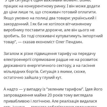
працює на конкурентному ринку. І він може додати
до ціни лише те, що споживач готовий оплатити.
Якщо умовно на полиці два товари: український і
закордонний. І як би не хотілося вітчизняному
виробнику поставити дорожче, але він цього не
зробить. Бо тоді споживачі купуватимуть імпортний
товар”, — сказав економіст Олег Пендзин.
Загалом ж різке підвищення тарифу на передачу
електроенергії спрямоване радше не на розвиток
державного енергетичного сектору, а на гасіння
мільярдних боргів. Ситуація з якими, схоже,
остаточно зайшла у глухий кут.
А надто — у випадку із “зеленим тарифом”. Ідея його
запровадження майже 20 років тому виглядала
привабливою і логічною. Але реалізація видалася
геть іншою — держава зобов’язалася сплачувати