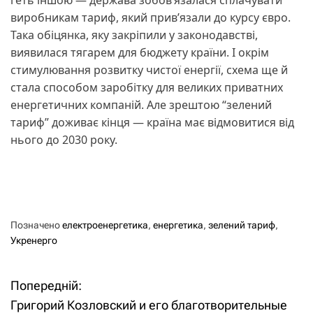
виробникам тариф, який прив’язали до курсу євро.
Така обіцянка, яку закріпили у законодавстві,
виявилася тягарем для бюджету країни. І окрім
стимулювання розвитку чистої енергії, схема ще й
стала способом заробітку для великих приватних
енергетичних компаній. Але зрештою “зелений
тариф” доживає кінця — країна має відмовитися від
нього до 2030 року.
Позначено
електроенергетика
,
енергетика
,
зелений тариф
,
Укренерго
Попередній:
Н
Григорий Козловский и его благотворительные