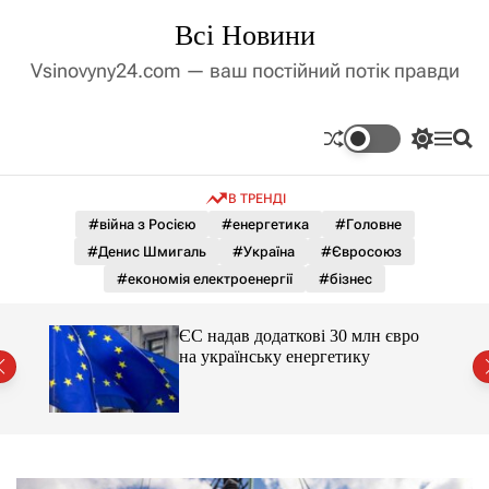
П
Всі Новини
е
р
Vsinovyny24.com — ваш постійний потік правди
е
й
т
П
М
П
и
е
е
о
д
р
н
ш
В ТРЕНДІ
е
ю
у
о
м
к
#війна з Росією
#енергетика
#Головне
в
и
м
#Денис Шмигаль
#Україна
#Євросоюз
к
і
а
#економія електроенергії
#бізнес
ч
с
к
т
о
ЄС надав додаткові 30 млн євро
у
л
на українську енергетику
ь
міст
о
р
о
в
о
г