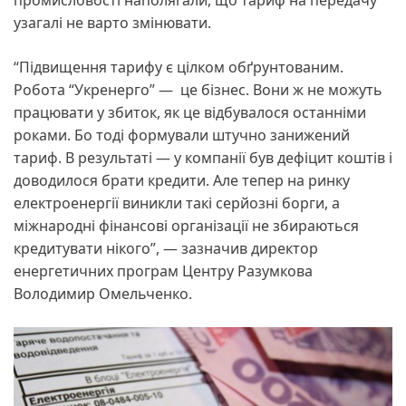
промисловості наполягали, що тариф на передачу
узагалі не варто змінювати.
“Підвищення тарифу є цілком обґрунтованим.
Робота “Укренерго” — це бізнес. Вони ж не можуть
працювати у збиток, як це відбувалося останніми
роками. Бо тоді формували штучно занижений
тариф. В результаті — у компанії був дефіцит коштів і
доводилося брати кредити. Але тепер на ринку
електроенергії виникли такі серйозні борги, а
міжнародні фінансові організації не збираються
кредитувати нікого”, — зазначив директор
енергетичних програм Центру Разумкова
Володимир Омельченко.