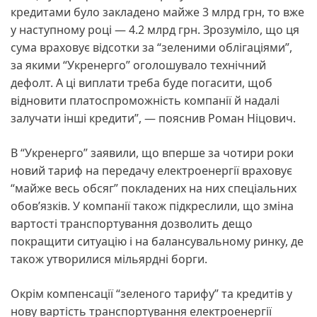
кредитами було закладено майже 3 млрд грн, то вже
у наступному році — 4.2 млрд грн. Зрозуміло, що ця
сума враховує відсотки за “зеленими облігаціями”,
за якими “Укренерго” оголошувало технічний
дефолт. А ці виплати треба буде погасити, щоб
відновити платоспроможність компанії й надалі
залучати інші кредити”, — пояснив Роман Ніцович.
В “Укренерго” заявили, що вперше за чотири роки
новий тариф на передачу електроенергії враховує
“майже весь обсяг” покладених на них спеціальних
обовʼязків. У компанії також підкреслили, що зміна
вартості транспортування дозволить дещо
покращити ситуацію і на балансувальному ринку, де
також утворилися мільярдні борги.
Окрім компенсації “зеленого тарифу” та кредитів у
нову вартість транспортування електроенергії