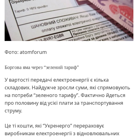
Фото: atomforum
Боргова яма через “зелений тариф”
У вартості передачі електроенергії є кілька
складових. Найдужче зросли суми, які спрямовують
на потреби “зеленого тарифу”. Фактично йдеться
про половину від усієї плати за транспортування
струму.
Це ті кошти, які “Укренерго” перераховує
виробникам електроенергії з відновлювальних