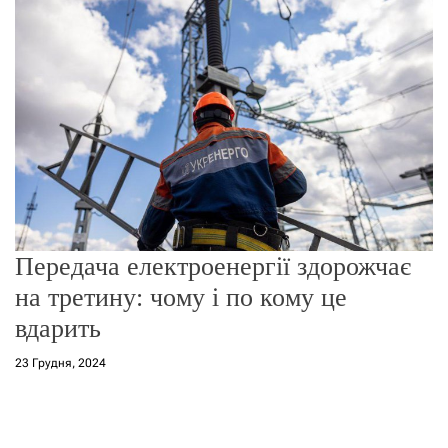
о
р
е
ж
и
м
у
Передача електроенергії здорожчає
на третину: чому і по кому це
вдарить
23 Грудня, 2024