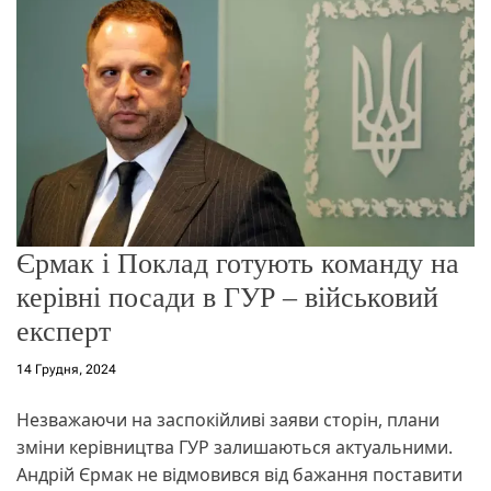
о
р
е
ж
и
м
у
Єрмак і Поклад готують команду на
керівні посади в ГУР – військовий
експерт
14 Грудня, 2024
Незважаючи на заспокійливі заяви сторін, плани
зміни керівництва ГУР залишаються актуальними.
Андрій Єрмак не відмовився від бажання поставити