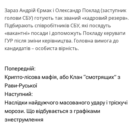
Зараз Андрій Єрмак і Олександр Поклад (заступник
голови СБУ) готують так званий «кадровий резерв».
Підбирають співробітників СБУ, які посядуть
«вакантні» посади і допоможуть Покладу керувати
ГУР після зміни керівництва. Головна вимога до
кандидатів – особиста вірність.
Попередній:
Н
Крипто-лісова мафія, або Клан “смотрящих” з
а
Рави-Руської
Наступний:
в
Наслідки найдужчого масованого удару і тріскучі
і
морози. Що відбувається з графіками
знеструмлення
г
а