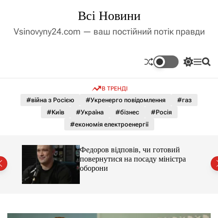
П
Всі Новини
е
р
Vsinovyny24.com — ваш постійний потік правди
е
й
т
П
М
П
и
е
е
о
д
р
н
ш
В ТРЕНДІ
е
ю
у
о
м
к
#війна з Росією
#Укренерго повідомлення
#газ
в
и
м
#Київ
#Україна
#бізнес
#Росія
к
і
а
#економія електроенергії
ч
с
к
т
о
лу
Федоров відповів, чи готовий
у
л
повернутися на посаду міністра
ь
оборони
о
р
о
в
о
г