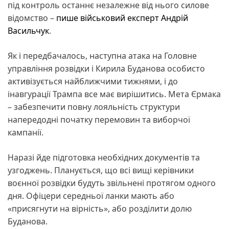
під контроль останнє незалежне від нього силове
відомство –
пише військовий експерт Андрій
Васильчук
.
Як і передбачалось, наступна атака на Головне
управління розвідки і Кирила Буданова особисто
активізується найближчими тижнями, і до
інавгурації Трампа все має вирішитись. Мета Єрмака
– забезпечити повну лояльність структури
напередодні початку перемовин та виборчої
кампанії.
Наразі йде підготовка необхідних документів та
узгоджень. Планується, що всі вищі керівники
воєнної розвідки будуть звільнені протягом одного
дня. Офіцери середньої ланки мають або
«присягнути на вірність», або розділити долю
Буданова.