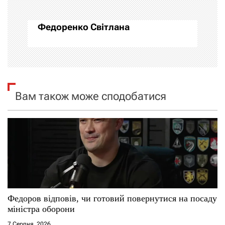
ц
Федоренко Світлана
і
я
з
Вам також може сподобатися
а
п
и
с
і
Федоров відповів, чи готовий повернутися на посаду
міністра оборони
в
7 Серпня, 2026