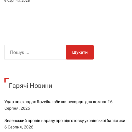
6 Серпня, 2026
П
о
ш
у
к
Гарячі Новини
:
Удар по складах Rozetka: збитки рекордні для компанії
6
Серпня, 2026
Зеленський провів нараду про підготовку української балістики
6 Серпня, 2026