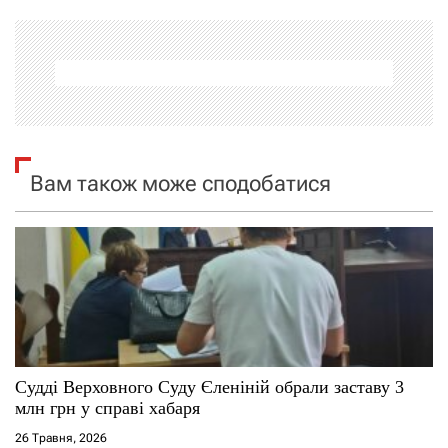
г
а
ц
і
Вам також може сподобатися
я
з
а
п
и
Судді Верховного Суду Єленіній обрали заставу 3
млн грн у справі хабаря
с
26 Травня, 2026