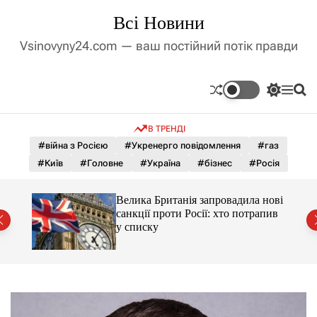
П
Всі Новини
е
р
Vsinovyny24.com — ваш постійний потік правди
е
й
т
П
М
П
и
е
е
о
д
р
н
ш
В ТРЕНДІ
е
ю
у
о
м
к
#війна з Росією
#Укренерго повідомлення
#газ
в
и
м
#Київ
#Головне
#Україна
#бізнес
#Росія
к
і
а
ч
с
ати
Велика Британія запровадила нові
к
т
ява
санкції проти Росії: хто потрапив
о
у
у списку
л
ь
о
р
о
в
о
г