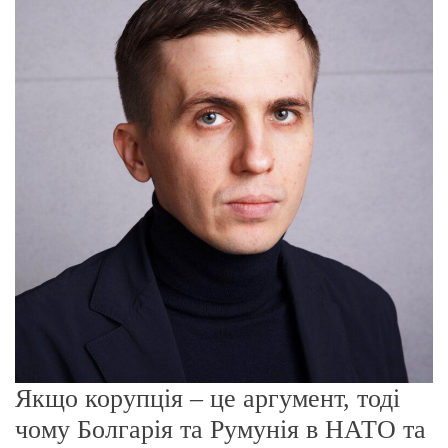
о
р
е
ж
и
м
у
Якщо корупція – це аргумент, тоді
чому Болгарія та Румунія в НАТО та