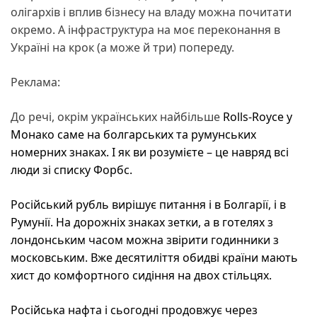
олігархів і вплив бізнесу на владу можна почитати
окремо. А інфраструктура на моє переконання в
Україні на крок (а може й три) попереду.
Реклама:
До речі, окрім українських найбільше
Rolls-Royce
у
Монако саме на болгарських та румунських
номерних знаках. І як ви розумієте – це навряд всі
люди зі списку Форбс.
Російський рубль вирішує питання і в Болгарії, і в
Румунії. На дорожніх знаках зетки, а в готелях з
лондонським часом можна звірити годинники з
московським. Вже десятиліття обидві країни мають
хист до комфортного сидіння на двох стільцях.
Російська нафта і сьогодні продовжує через