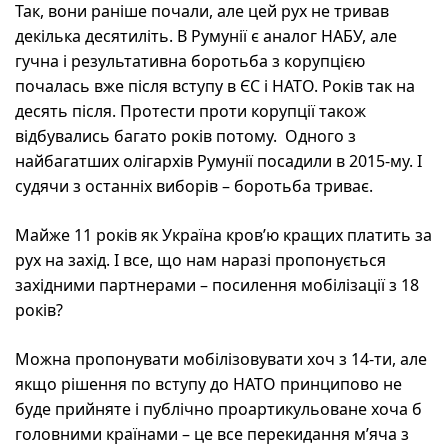
Так, вони раніше почали, але цей рух не тривав
декілька десятиліть. В Румунії є аналог НАБУ, але
гучна і результативна боротьба з корупцією
почалась вже після вступу в ЄС і НАТО. Років так на
десять після. Протести проти корупції також
відбувались багато років потому. Одного з
найбагатших олігархів Румунії посадили в 2015-му. І
судячи з останніх виборів – боротьба триває.
Майже 11 років як Україна кров’ю кращих платить за
рух на захід. І все, що нам наразі пропонується
західними партнерами – посилення мобілізації з 18
років?
Можна пропонувати мобілізовувати хоч з 14-ти, але
якщо рішення по вступу до НАТО принципово не
буде прийняте і публічно проартикульоване хоча б
головними країнами – це все перекидання м’яча з