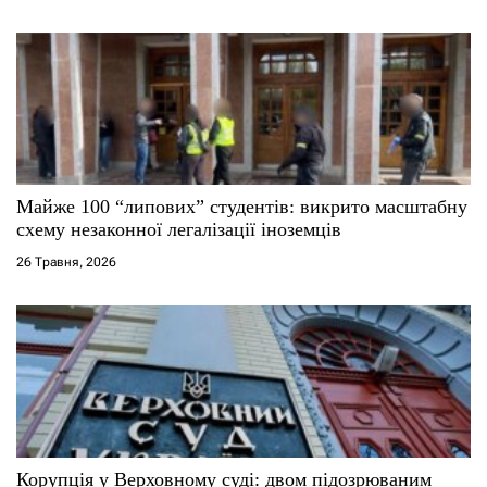
і
в
Майже 100 “липових” студентів: викрито масштабну
схему незаконної легалізації іноземців
26 Травня, 2026
Корупція у Верховному суді: двом підозрюваним