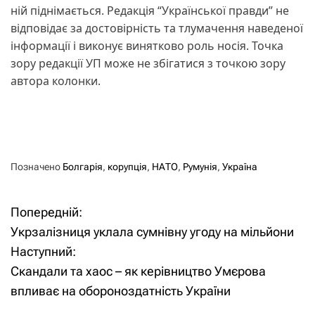
ній піднімається. Редакція “Української правди” не
відповідає за достовірність та тлумачення наведеної
інформації і виконує винятково роль носія. Точка
зору редакції УП може не збігатися з точкою зору
автора колонки.
Позначено
Болгарія
,
корупція
,
НАТО
,
Румунія
,
Україна
Попередній:
Н
Укрзалізниця уклала сумнівну угоду на мільйони
а
Наступний:
Скандали та хаос – як керівництво Умєрова
в
впливає на обороноздатність України
і