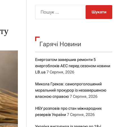
о
р
П
о
о
в
о
ш
г
рту
у
о
р
к
е
Гарячі Новини
:
ж
и
м
у
Енергоатом завершив ремонти 5
енергоблоків АЕС перед сезоном новини
LB.ua
7 Серпня, 2026
Микола Греков: самопроголошений
моральний прокурор із незавершеною
власною справою
7 Серпня, 2026
НБУ розповів про стан міжнародних
резервів України
7 Серпня, 2026
Україна виступила із заявою до 18-ї