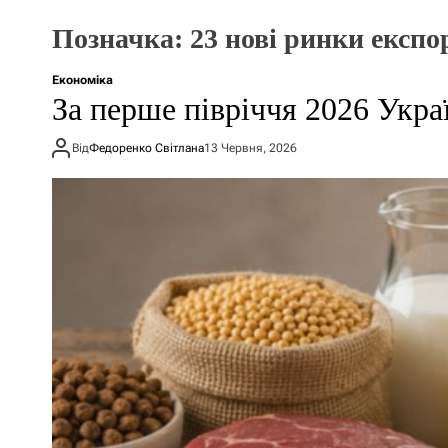
Позначка:
23 нові ринки експо
Економіка
За перше півріччя 2026 Укра
Від
Федоренко Світлана
13 Червня, 2026