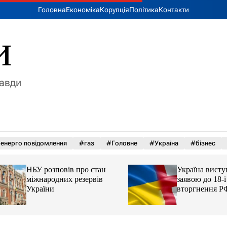
Головна
Економіка
Корупція
Політика
Контакти
и
равди
енерго повідомлення
#газ
#Головне
#Україна
#бізнес
НБУ розповів про стан
Україна виступила
міжнародних резервів
заявою до 18-ї рі
України
вторгнення РФ у 