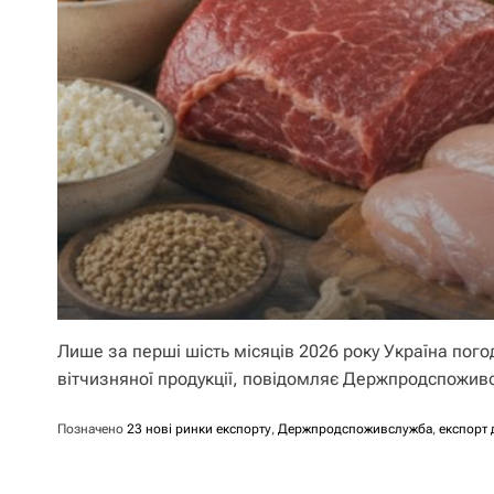
Лише за перші шість місяців 2026 року Україна пог
вітчизняної продукції, повідомляє Держпродспожив
Позначено
23 нові ринки експорту
,
Держпродспоживслужба
,
експорт 