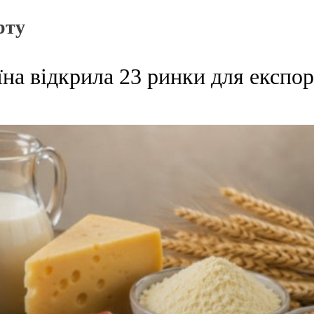
рту
їна відкрила 23 ринки для експо