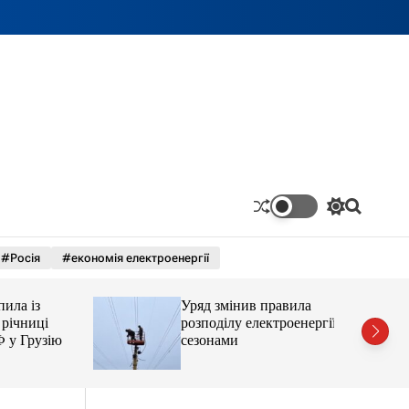
П
П
е
о
р
ш
#Росія
#економія електроенергії
е
у
м
к
и
 із
Уряд змінив правила
к
а
чниці
розподілу електроенергії за
ч
Грузію
сезонами
к
о
л
ь