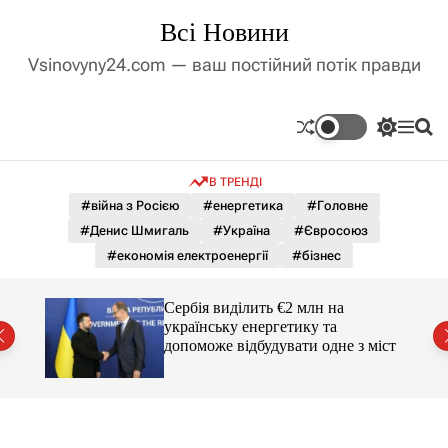
П
Всі Новини
е
р
Vsinovyny24.com — ваш постійний потік правди
е
й
т
П
М
П
и
е
е
о
д
р
н
ш
В ТРЕНДІ
е
ю
у
о
м
к
#війна з Росією
#енергетика
#Головне
в
и
м
#Денис Шмигаль
#Україна
#Євросоюз
к
і
а
#економія електроенергії
#бізнес
ч
с
к
т
о
гучні
Сербія виділить €2 млн на
у
л
українську енергетику та
ь
допоможе відбудувати одне з міст
о
р
о
в
о
г