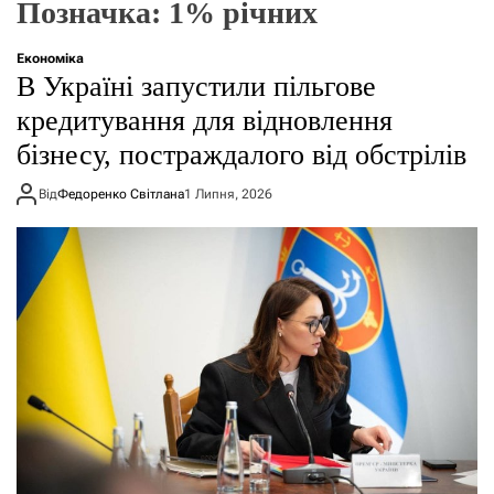
Позначка:
1% річних
о
р
е
Економіка
ж
В Україні запустили пільгове
и
м
кредитування для відновлення
у
бізнесу, постраждалого від обстрілів
Від
Федоренко Світлана
1 Липня, 2026