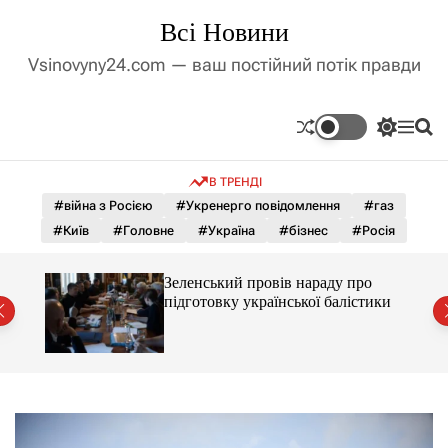
П
Всі Новини
е
р
Vsinovyny24.com — ваш постійний потік правди
е
й
т
П
М
П
и
е
е
о
д
р
н
ш
В ТРЕНДІ
е
ю
у
о
м
к
#війна з Росією
#Укренерго повідомлення
#газ
в
и
м
#Київ
#Головне
#Україна
#бізнес
#Росія
к
і
а
ч
с
тки
Зеленський провів нараду про
к
т
підготовку української балістики
о
у
л
ь
о
р
о
в
о
г