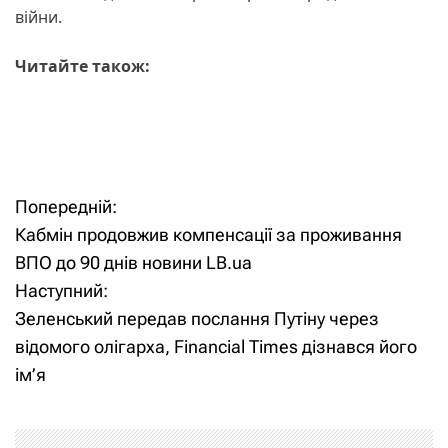
війни.
Читайте також:
Попередній:
Н
Кабмін продовжив компенсації за проживання
а
ВПО до 90 днів новини LB.ua
Наступний:
в
Зеленський передав послання Путіну через
і
відомого олігарха, Financial Times дізнався його
ім’я
г
а