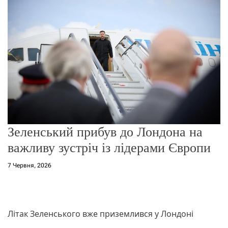
о
р
е
ж
и
м
у
Зеленський прибув до Лондона на
важливу зустріч із лідерами Європи
7 Червня, 2026
Літак Зеленського вже приземлився у Лондоні