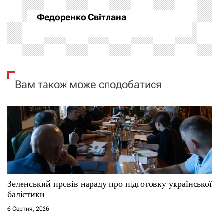
ц
Федоренко Світлана
і
я
з
Вам також може сподобатися
а
п
и
с
і
Зеленський провів нараду про підготовку української
балістики
в
6 Серпня, 2026