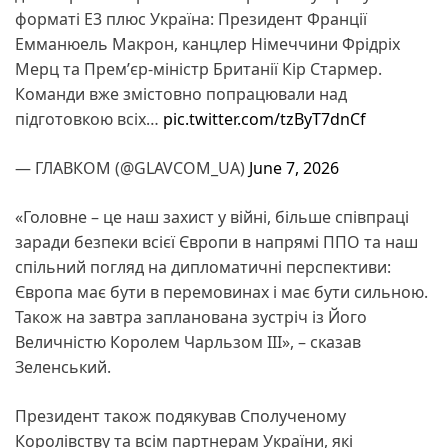
форматі E3 плюс Україна: Президент Франції
Емманюель Макрон, канцлер Німеччини Фрідріх
Мерц та Премʼєр-міністр Британії Кір Стармер.
Команди вже змістовно попрацювали над
підготовкою всіх…
pic.twitter.com/tzByT7dnCf
— ГЛАВКОМ (@GLAVCOM_UA)
June 7, 2026
«Головне – це наш захист у війні, більше співпраці
заради безпеки всієї Європи в напрямі ППО та наш
спільний погляд на дипломатичні перспективи:
Європа має бути в перемовинах і має бути сильною.
Також на завтра запланована зустріч із Його
Величністю Королем Чарльзом III», – сказав
Зеленський.
Президент також подякував Сполученому
Королівству та всім партнерам України, які