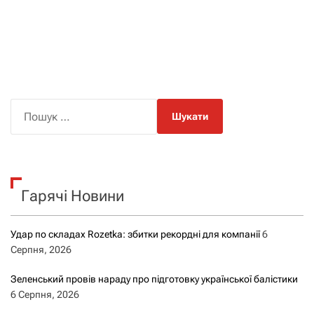
П
о
ш
у
к
Гарячі Новини
:
Удар по складах Rozetka: збитки рекордні для компанії
6
Серпня, 2026
Зеленський провів нараду про підготовку української балістики
6 Серпня, 2026