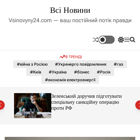
П
Всі Новини
е
р
Vsinovyny24.com — ваш постійний потік правди
е
й
т
П
М
П
и
е
е
о
д
р
н
ш
В ТРЕНДІ
е
ю
у
о
м
к
#війна з Росією
#Укренерго повідомлення
#газ
в
и
м
#Київ
#Україна
#бізнес
#Росія
к
і
а
#економія електроенергії
ч
с
к
т
о
-9
Зеленський доручив підготувати
у
л
спеціальну санкційну операцію
ь
проти РФ
о
р
о
в
о
г