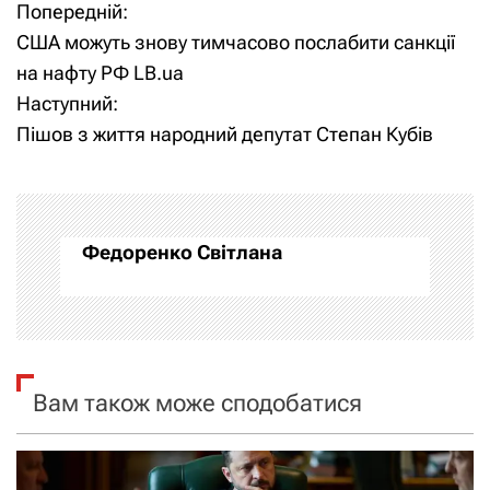
Попередній:
Н
США можуть знову тимчасово послабити санкції
а
на нафту РФ LB.ua
Наступний:
в
Пішов з життя народний депутат Степан Кубів
і
г
а
Федоренко Світлана
ц
і
я
Вам також може сподобатися
з
а