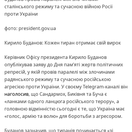
сталінського режиму та сучасною війною Росії
проти України
фото: president.gov.ua
Кирило Буданов: Кожен тиран отримає свій вирок
Керівник Офісу президента Кирило Буданов
опублікував заяву до Дня пам’яті жертв політичних
репресій, у якій провів паралелі між злочинами
радянського режиму та сучасною російською
агресією проти України. У своєму Telegram-каналі він
наголосив
, що Сандармох, Биківня та Буча є
«ланками одного ланцюга російського терору», а
головною відмінністю сьогодні є те, що Україна має
«голос, армію та волю» для боротьби з агресором.
Буданов зазначив, що тиранія починається «зі