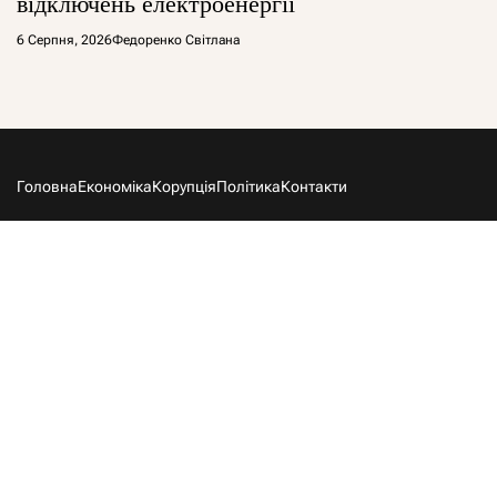
відключень електроенергії
6 Серпня, 2026
Федоренко Світлана
Головна
Економіка
Корупція
Політика
Контакти