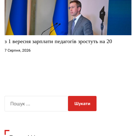
з 1 вересня зарплати педагогів зростуть на 20
7 Серпня, 2026
П
о
ш
у
к