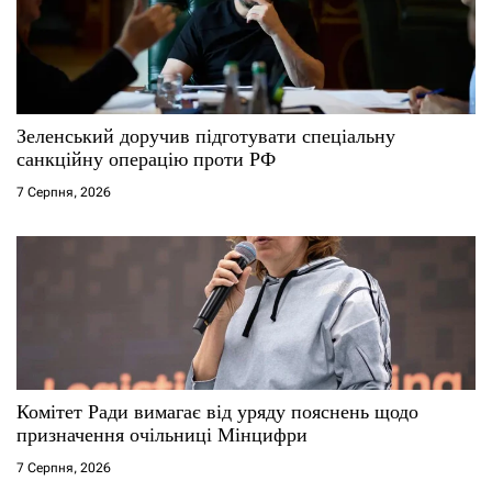
п
и
с
Зеленський доручив підготувати спеціальну
санкційну операцію проти РФ
і
7 Серпня, 2026
в
Комітет Ради вимагає від уряду пояснень щодо
призначення очільниці Мінцифри
7 Серпня, 2026