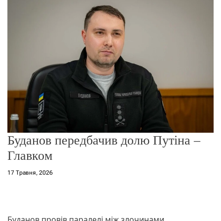
о
р
е
ж
и
м
у
Буданов передбачив долю Путіна –
Главком
17 Травня, 2026
Буданов провів паралелі між злочинами