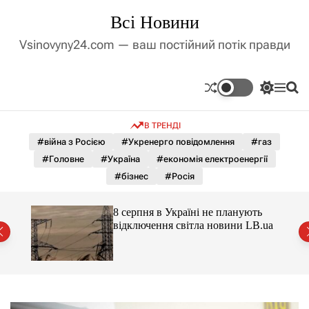
П
Всі Новини
е
р
Vsinovyny24.com — ваш постійний потік правди
е
й
т
П
М
П
и
е
е
о
д
р
н
ш
В ТРЕНДІ
е
ю
у
о
м
к
#війна з Росією
#Укренерго повідомлення
#газ
в
и
м
#Головне
#Україна
#економія електроенергії
к
і
а
#бізнес
#Росія
ч
с
к
т
о
для
8 серпня в Україні не планують
у
л
відключення світла новини LB.ua
ь
о
р
о
в
о
г