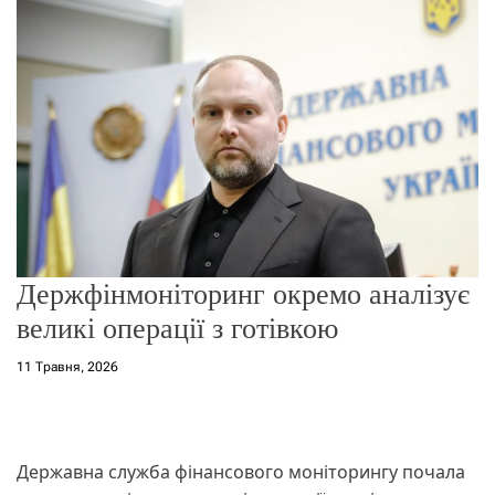
о
р
е
ж
и
м
у
Держфінмоніторинг окремо аналізує
великі операції з готівкою
11 Травня, 2026
Державна служба фінансового моніторингу почала