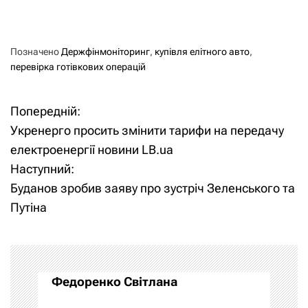
Позначено
Держфінмоніторинг
,
купівля елітного авто
,
перевірка готівкових операцій
Попередній:
Н
Укренерго просить змінити тарифи на передачу
а
електроенергії новини LB.ua
Наступний:
в
Буданов зробив заяву про зустріч Зеленського та
і
Путіна
г
а
Федоренко Світлана
ц