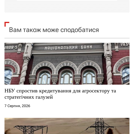
і
я
Вам також може сподобатися
з
а
п
и
с
НБУ спростив кредитування для агросектору та
і
стратегічних галузей
7 Серпня, 2026
в