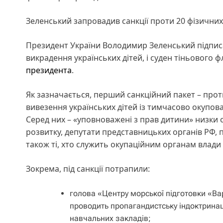
Зеленський запровадив санкції проти 20 фізичних
Президент України Володимир Зеленський підписав
викрадення українських дітей, і суден тіньового ф
президента
.
Як зазначається, перший санкційний пакет – проти
вивезення українських дітей із тимчасово окупован
Серед них – «уповноважені з прав дитини» низки о
розвитку, депутати представницьких органів РФ, 
також ті, хто служить окупаційним органам влади
Зокрема, під санкції потрапили:
голова «Центру морської підготовки «В
проводить пропагандистську індоктринац
навчальних закладів;