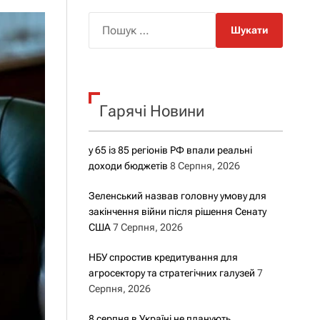
о
р
П
о
о
в
о
ш
г
у
о
р
к
е
Гарячі Новини
:
ж
и
м
у
у 65 із 85 регіонів РФ впали реальні
доходи бюджетів
8 Серпня, 2026
Зеленський назвав головну умову для
закінчення війни після рішення Сенату
США
7 Серпня, 2026
НБУ спростив кредитування для
агросектору та стратегічних галузей
7
Серпня, 2026
8 серпня в Україні не планують