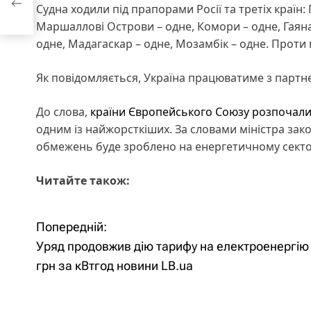
Судна ходили під прапорами Росії та третіх країн: 
Маршаллові Острови – одне, Комори – одне, Гаяна –
одне, Мадагаскар – одне, Мозамбік – одне. Проти п
Як повідомляється, Україна працюватиме з партн
До слова,
країни Європейського Союзу розпочали п
одним із найжорсткіших. За словами міністра зак
обмежень буде зроблено на енергетичному секто
Читайте також:
Попередній:
Н
Уряд продовжив дію тарифу на електроенергію
а
грн за кВтгод новини LB.ua
в