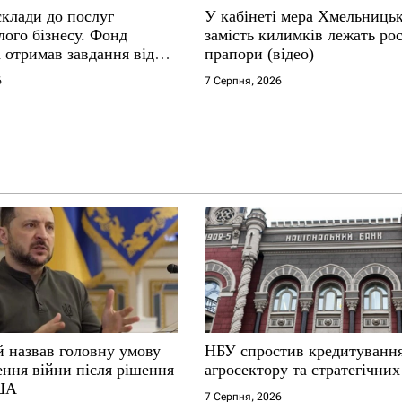
склади до послуг
У кабінеті мера Хмельниць
ого бізнесу. Фонд
замість килимків лежать рос
 отримав завдання від
прапори (відео)
6
7 Серпня, 2026
й назвав головну умову
НБУ спростив кредитування
ення війни після рішення
агросектору та стратегічних
ША
7 Серпня, 2026