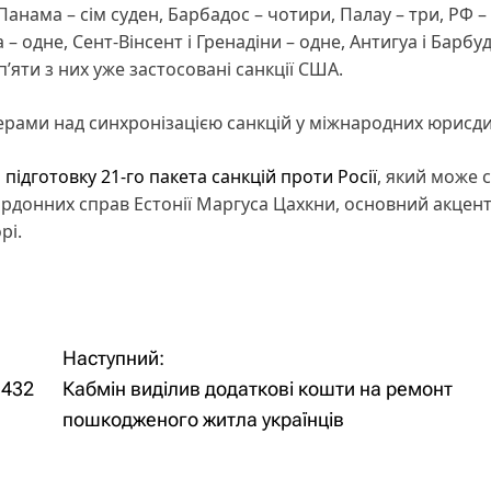
Панама – сім суден, Барбадос – чотири, Палау – три, РФ – 
 одне, Сент-Вінсент і Гренадіни – одне, Антигуа і Барбуд
’яти з них уже застосовані санкції США.
ерами над синхронізацією санкцій у міжнародних юрисди
ідготовку 21-го пакета санкцій проти Росії
, який може 
ордонних справ Естонії Маргуса Цахкни, основний акцен
рі.
Наступний:
 432
Кабмін виділив додаткові кошти на ремонт
пошкодженого житла українців