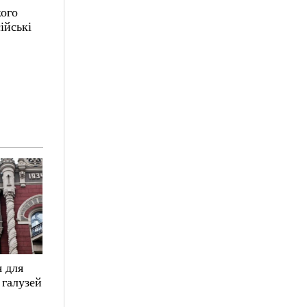
кого
ійські
 для
 галузей