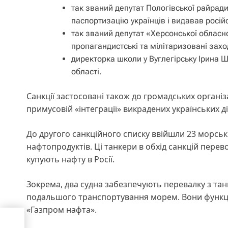
так званий депутат Пологівської райрад
паспортизацію українців і видавав росій
так званий депутат «Херсонської обласної
пропагандистські та мілітаризовані зах
директорка школи у Вуглегірську Ірина Ш
області.
Санкції застосовані також до громадських організа
примусовій «інтеграції» викрадених українських діт
До другого санкційного списку ввійшли 23 морські
нафтопродуктів. Ці танкери в обхід санкцій перево
купують нафту в Росії.
Зокрема, два судна забезпечують перевалку з тан
подальшого транспортування морем. Вони функціо
«Газпром нафта».
од