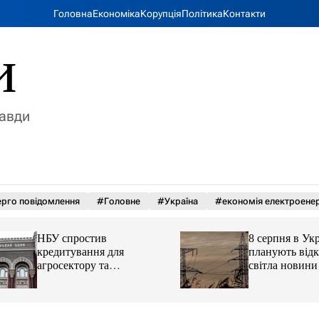
Головна
Економіка
Корупція
Політика
Контакти
и
равди
рго повідомлення
#Головне
#Україна
#економія електроенер
НБУ спростив
8 серпня в Україні
кредитування для
планують відклю
агросектору та
світла новини LB
стратегічних галузей