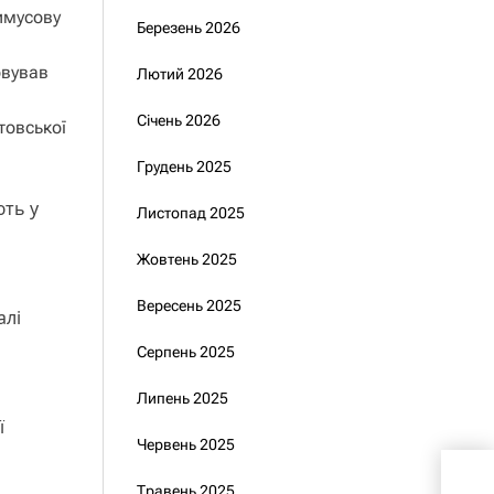
имусову
Березень 2026
овував
Лютий 2026
Січень 2026
товської
Грудень 2025
ють у
Листопад 2025
Жовтень 2025
Вересень 2025
алі
Серпень 2025
Липень 2025
ї
Червень 2025
Каб
Травень 2025
рем