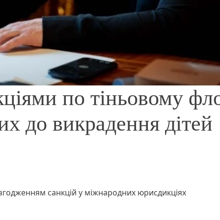
кціями по тіньовому фл
их до викрадення дітей
узгодженням санкцій у міжнародних юрисдикціях