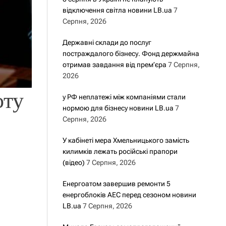
відключення світла новини LB.ua
7
Серпня, 2026
Державні склади до послуг
постраждалого бізнесу. Фонд держмайна
отримав завдання від прем’єра
7 Серпня,
2026
оту
у РФ неплатежі між компаніями стали
нормою для бізнесу новини LB.ua
7
Серпня, 2026
У кабінеті мера Хмельницького замість
килимків лежать російські прапори
(відео)
7 Серпня, 2026
Енергоатом завершив ремонти 5
енергоблоків АЕС перед сезоном новини
LB.ua
7 Серпня, 2026