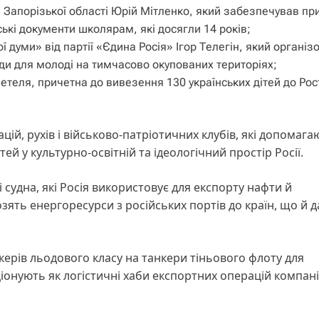
и Запорізької області Юрій Мітленко, який забезпечував пр
ські документи школярам, які досягли 14 років;
 думи» від партії «Єдина Росія» Ігор Телегін, який організ
оди для молоді на тимчасово окупованих територіях;
етеля, причетна до вивезення 130 українських дітей до Рос
цій, рухів і військово-патріотичних клубів, які допомага
ей у культурно-освітній та ідеологічний простір Росії.
 судна, які Росія використовує для експорту нафти й
зять енергоресурси з російських портів до країн, що й д
керів льодового класу на танкери тіньового флоту для
нують як логістичні хаби експортних операцій компані