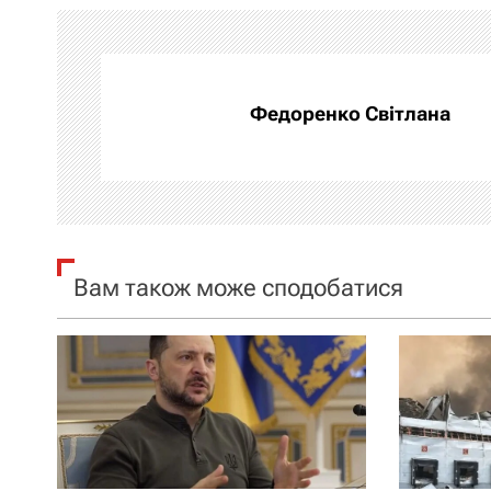
і
г
а
Федоренко Світлана
ц
і
я
Вам також може сподобатися
з
а
п
и
с