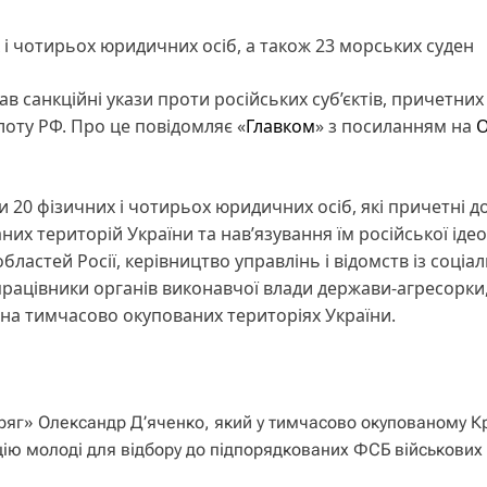
 і чотирьох юридичних осіб, а також 23 морських суден
 санкційні укази проти російських суб’єктів, причетних
лоту РФ. Про це повідомляє «
Главком
» з посиланням на
О
 20 фізичних і чотирьох юридичних осіб, які причетні д
их територій України та нав’язування їм російської ідеол
бластей Росії, керівництво управлінь і відомств із соціа
працівники органів виконавчої влади держави-агресорки,
 на тимчасово окупованих територіях України.
аряг» Олександр Д’яченко, який у тимчасово окупованому К
ію молоді для відбору до підпорядкованих ФСБ військових