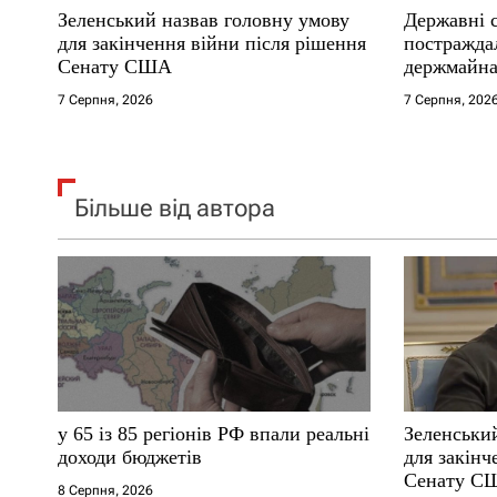
Зеленський назвав головну умову
Державні 
і
для закінчення війни після рішення
постраждал
Сенату США
держмайна
в
прем’єра
7 Серпня, 2026
7 Серпня, 202
Більше від автора
у 65 із 85 регіонів РФ впали реальні
Зеленськи
доходи бюджетів
для закінч
Сенату С
8 Серпня, 2026