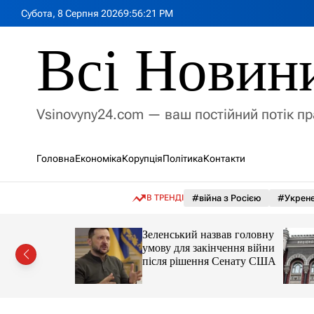
П
Субота, 8 Серпня 2026
9
:
56
:
23
PM
е
р
Всі Новин
е
й
т
и
Vsinovyny24.com — ваш постійний потік п
д
о
в
Головна
Економіка
Корупція
Політика
Контакти
м
і
с
В ТРЕНДІ
#війна з Росією
#Укрене
т
у
ів РФ
Зеленський назвав головну
ходи
умову для закінчення війни
після рішення Сенату США