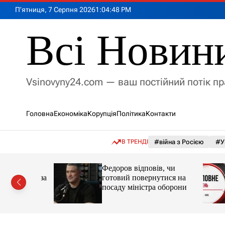
П
П’ятниця, 7 Серпня 2026
1
:
04
:
50
PM
е
р
Всі Новин
е
й
т
и
Vsinovyny24.com — ваш постійний потік п
д
о
в
Головна
Економіка
Корупція
Політика
Контакти
м
і
с
В ТРЕНДІ
#війна з Росією
#У
т
у
вила
Федоров відповів, чи
енергії за
готовий повернутися на
посаду міністра оборони