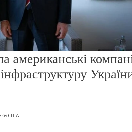
а американські компані
 інфраструктуру Україн
тики США