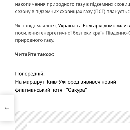
накопичення природного газу в підземних сховищ
сезону в підземних сховищах газу (ПСГ) плануєтьс
Як повідомлялося,
Україна та Болгарія домовилис
посилення енергетичної безпеки країн Південно-
природного газу.
Читайте також:
Попередній:
Н
На маршруті Київ-Ужгород зявився новий
а
флагманський потяг “Сакура”
в
вся
і
г