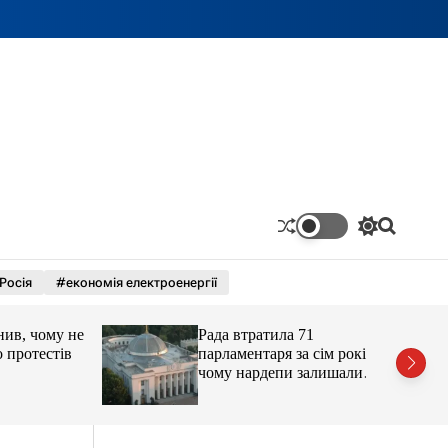
П
П
е
о
р
ш
Росія
#економія електроенергії
е
у
м
к
и
 чому не
Рада втратила 71
к
а
отестів
парламентаря за сім років:
ч
чому нардепи залишали
к
парламент
о
л
ь