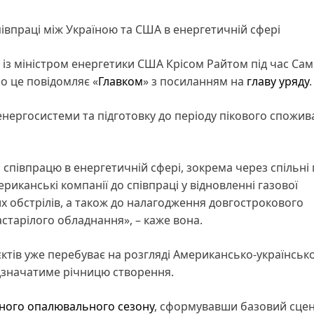
півпраці між Україною та США в енергетичній сфері
 із міністром енергетики США Крісом Райтом під час Сам
ро це повідомляє «
Главком
» з посиланням на
главу уряду
.
ергосистеми та підготовку до періоду пікового спожив
співпрацю в енергетичній сфері, зокрема через спільні
канські компанії до співпраці у відновленні газової
х обстрілів, а також до налагодження довгострокового
астарілого обладнання», – каже вона.
ктів уже перебуває на розгляді Американсько-українськ
ідзначатиме річницю створення.
пного опалювального сезону
, сформувавши базовий сцен