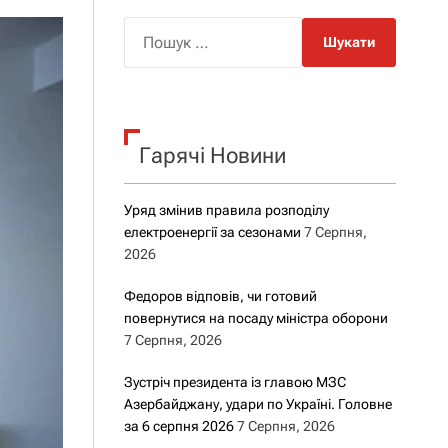
о
р
П
о
о
в
о
ш
г
у
о
р
к
е
Гарячі Новини
:
ж
и
м
у
Уряд змінив правила розподілу
електроенергії за сезонами
7 Серпня,
2026
Федоров відповів, чи готовий
повернутися на посаду міністра оборони
7 Серпня, 2026
Зустріч президента із главою МЗС
Азербайджану, удари по Україні. Головне
за 6 серпня 2026
7 Серпня, 2026