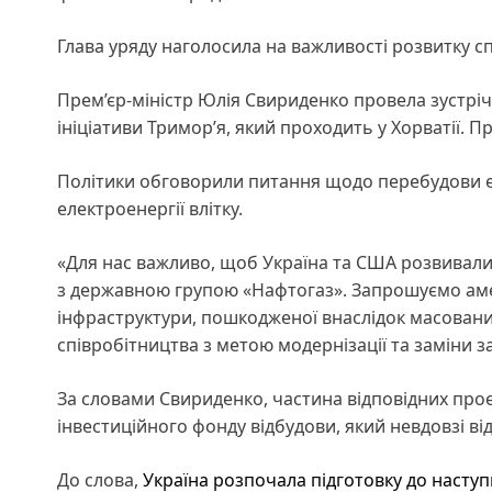
Глава уряду наголосила на важливості розвитку с
Прем’єр-міністр Юлія Свириденко провела зустріч
ініціативи Тримор’я, який проходить у Хорватії. П
Політики обговорили питання щодо перебудови ен
електроенергії влітку.
«Для нас важливо, щоб Україна та США розвивали 
з державною групою «Нафтогаз». Запрошуємо амери
інфраструктури, пошкодженої внаслідок масовани
співробітництва з метою модернізації та заміни з
За словами Свириденко, частина відповідних проє
інвестиційного фонду відбудови, який невдовзі в
До слова,
Україна розпочала підготовку до насту