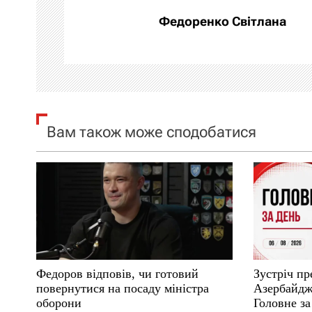
а
Федоренко Світлана
ц
і
я
Вам також може сподобатися
з
а
п
и
с
Федоров відповів, чи готовий
Зустріч пр
і
повернутися на посаду міністра
Азербайджа
оборони
Головне за