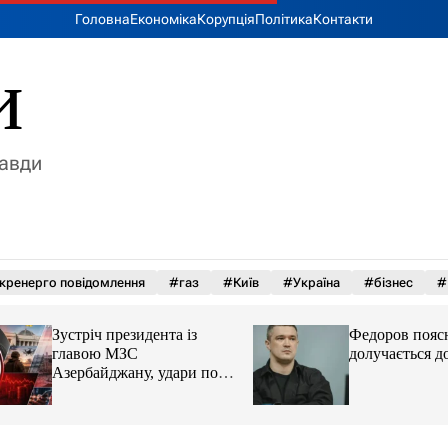
Головна
Економіка
Корупція
Політика
Контакти
и
равди
кренерго повідомлення
#газ
#Київ
#Україна
#бізнес
#
Зустріч президента із
Федоров пояснив,
главою МЗС
долучається до пр
Азербайджану, удари по
Україні. Головне за 6
серпня 2026