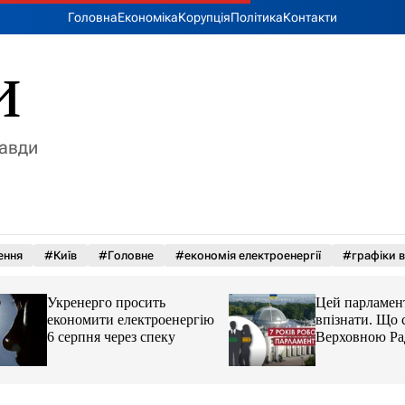
Головна
Економіка
Корупція
Політика
Контакти
и
равди
ення
#Київ
#Головне
#економія електроенергії
#графіки в
Укренерго просить
Цей парламент вж
економити електроенергію
впізнати. Що стал
6 серпня через спеку
Верховною Радою 
років без виборів