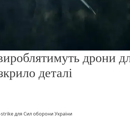
 вироблятимуть дрони д
крило деталі
-strike для Сил оборони України