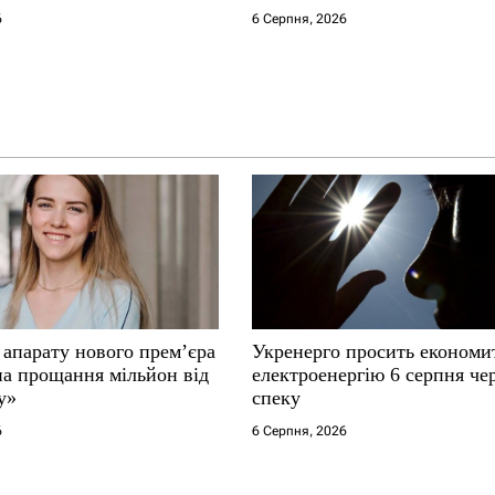
6
6 Серпня, 2026
 апарату нового прем’єра
Укренерго просить економи
на прощання мільйон від
електроенергію 6 серпня че
у»
спеку
6
6 Серпня, 2026