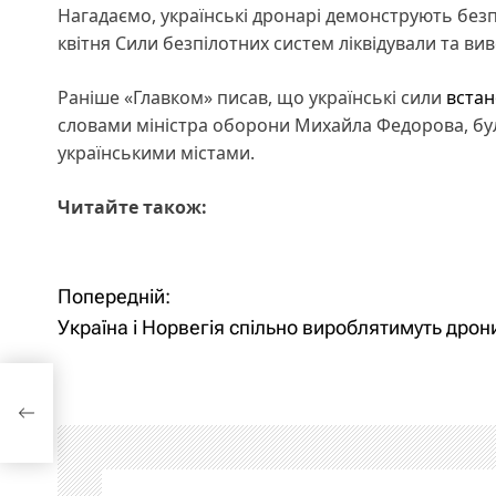
Нагадаємо, українські дронарі демонструють бе
квітня Сили безпілотних систем ліквідували та вив
Раніше «Главком» писав, що українські сили
встан
словами міністра оборони Михайла Федорова, було
українськими містами.
Читайте також:
Н
Попередній:
Україна і Норвегія спільно вироблятимуть дрон
а
в
і
г