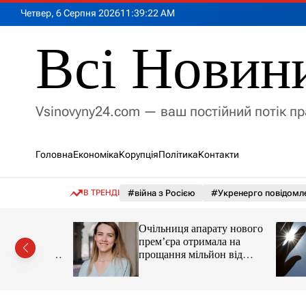
П
Четвер, 6 Серпня 2026
11
:
39
:
24
AM
е
р
Всі Новин
е
й
т
и
Vsinovyny24.com — ваш постійний потік п
д
о
в
Головна
Економіка
Корупція
Політика
Контакти
м
і
с
В ТРЕНДІ
#війна з Росією
#Укренерго повідомл
т
у
Очільниця апарату нового
 санкції
прем’єра отримала на
потрапив у
прощання мільйон від
«Нафтогазу»