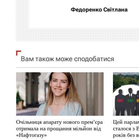
а
Федоренко Світлана
ц
і
я
Вам також може сподобатися
з
а
п
и
с
Очільниця апарату нового прем’єра
Цей парла
і
отримала на прощання мільйон від
сталося з 
«Нафтогазу»
років без 