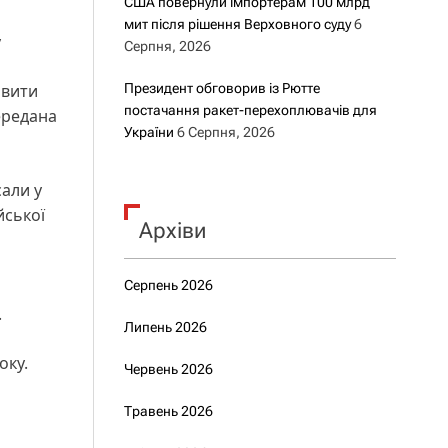
США повернули імпортерам 100 млрд
мит після рішення Верховного суду
6
у
Серпня, 2026
овити
Президент обговорив із Рютте
постачання ракет-перехоплювачів для
передана
України
6 Серпня, 2026
али у
йської
Архіви
Серпень 2026
.
Липень 2026
оку.
Червень 2026
Травень 2026