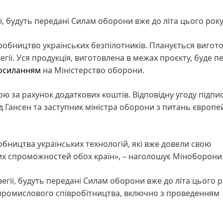
ї, будуть передані Силам оборони вже до літа цього рок
робництво українських безпілотників. Планується вигот
вегії. Уся продукція, виготовлена в межах проєкту, буде 
осиланням
на Міністерство оборони.
 за рахунок додаткових коштів. Відповідну угоду підпис
уд Гансен та заступник міністра оборони з питань європе
бництва українських технологій, які вже довели свою
их спроможностей обох країн», – наголошує Міноборони
егії, будуть передані Силам оборони вже до літа цього р
промислового співробітництва, включно з проведенням