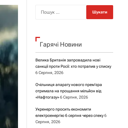
о
р
П
о
о
в
о
ш
г
у
о
р
к
е
Гарячі Новини
:
ж
и
м
у
Велика Британія запровадила нові
санкції проти Росії: хто потрапив у списку
6 Серпня, 2026
Очільниця апарату нового прем’єра
отримала на прощання мільйон від
«Нафтогазу»
6 Серпня, 2026
Укренерго просить економити
електроенергію 6 серпня через спеку
6
Серпня, 2026