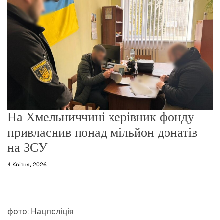
о
р
е
ж
и
м
у
На Хмельниччині керівник фонду
привласнив понад мільйон донатів
на ЗСУ
4 Квітня, 2026
фото: Нацполіція