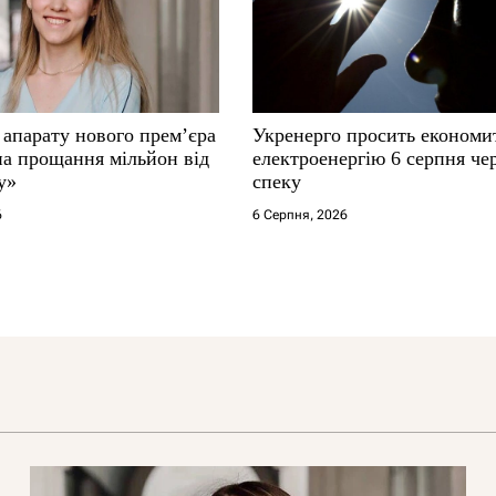
 апарату нового прем’єра
Укренерго просить економи
на прощання мільйон від
електроенергію 6 серпня че
у»
спеку
6
6 Серпня, 2026