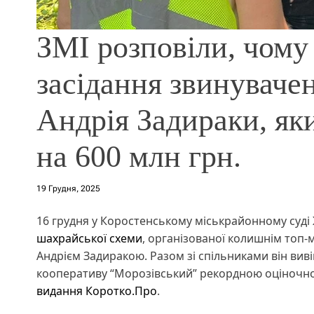
ЗМІ розповіли, чому 
засідання звинуваче
Андрія Задираки, яки
на 600 млн грн.
19 Грудня, 2025
16 грудня у Коростенському міськрайонному суді
шахрайської схеми
, організованої колишнім топ
Андрієм Задиракою. Разом зі спільниками він виві
кооперативу “Морозівський” рекордною оціночною 
видання Коротко.Про
.