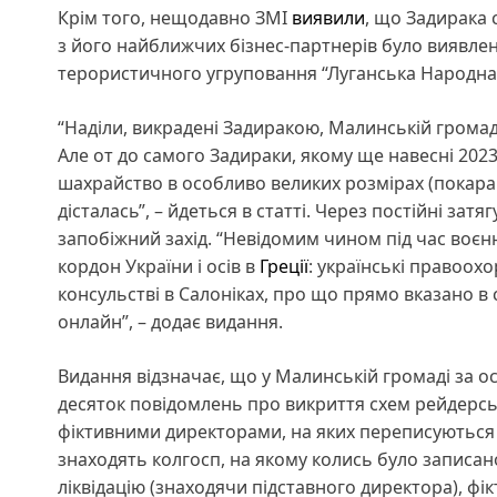
Крім того, нещодавно ЗМІ
виявили
, що Задирака 
з його найближчих бізнес-партнерів було виявлено
терористичного угруповання “Луганська Народна 
“Наділи, викрадені Задиракою, Малинській громад
Але от до самого Задираки, якому ще навесні 2023
шахрайство в особливо великих розмірах (покаран
дісталась”, – йдеться в статті. Через постійні зат
запобіжний захід. “Невідомим чином під час воєн
кордон України і осів в
Греції
: українські правоохо
консульстві в Салоніках, про що прямо вказано в 
онлайн”, – додає видання.
Видання відзначає, що у Малинській громаді за о
десяток повідомлень про викриття схем рейдерсь
фіктивними директорами, на яких переписуються 
знаходять колгосп, на якому колись було записано
ліквідацію (знаходячи підставного директора), ф