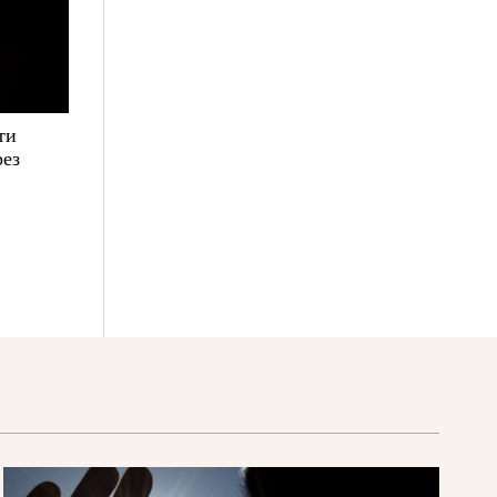
ти
рез