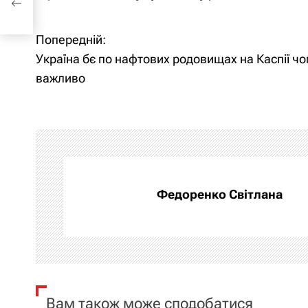
Попередній:
Н
Україна бє по нафтових родовищах на Каспії чо
а
важливо
в
і
г
а
Федоренко Світлана
ц
і
я
Вам також може сподобатися