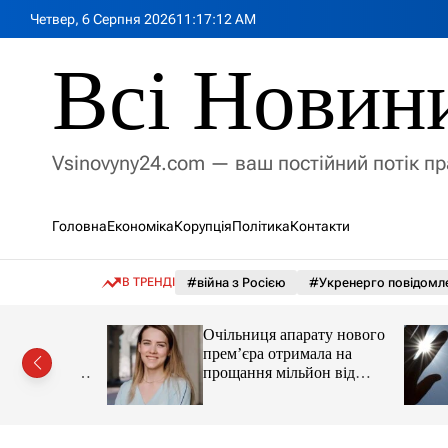
П
Четвер, 6 Серпня 2026
11
:
17
:
14
AM
е
р
Всі Новин
е
й
т
и
Vsinovyny24.com — ваш постійний потік п
д
о
в
Головна
Економіка
Корупція
Політика
Контакти
м
і
с
В ТРЕНДІ
#війна з Росією
#Укренерго повідомл
т
у
Очільниця апарату нового
 санкції
прем’єра отримала на
потрапив у
прощання мільйон від
«Нафтогазу»