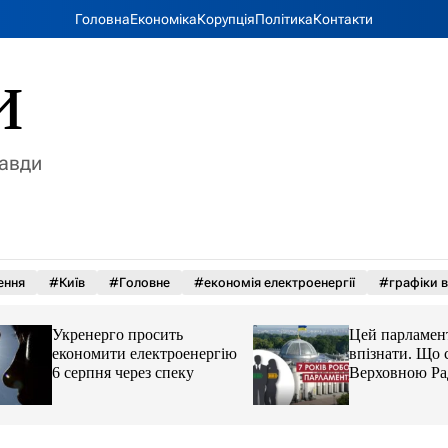
Головна
Економіка
Корупція
Політика
Контакти
и
равди
ення
#Київ
#Головне
#економія електроенергії
#графіки в
Укренерго просить
Цей парламент вж
економити електроенергію
впізнати. Що стал
6 серпня через спеку
Верховною Радою 
років без виборів