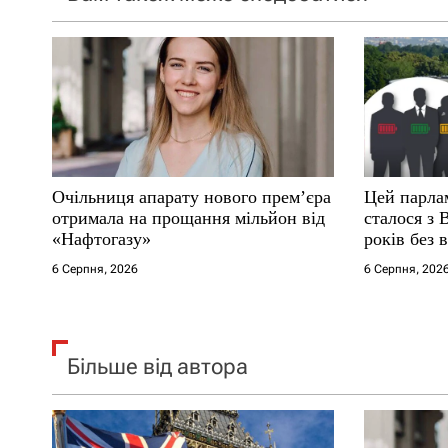
з
а
п
и
с
Очільниця апарату нового прем’єра
Цей парла
і
отримала на прощання мільйон від
сталося з 
«Нафтогазу»
років без 
в
6 Серпня, 2026
6 Серпня, 202
Більше від автора