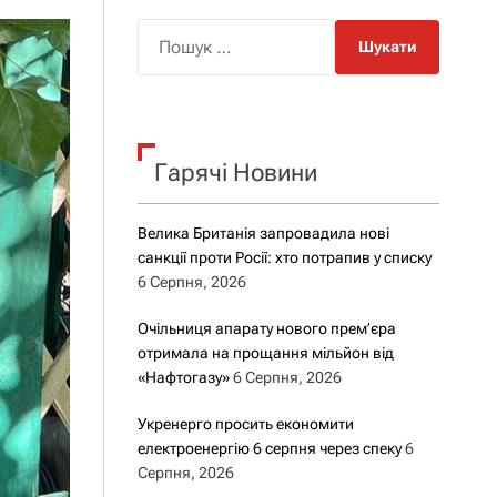
о
р
П
о
о
в
о
ш
г
у
о
р
к
е
Гарячі Новини
:
ж
и
м
у
Велика Британія запровадила нові
санкції проти Росії: хто потрапив у списку
6 Серпня, 2026
Очільниця апарату нового прем’єра
отримала на прощання мільйон від
«Нафтогазу»
6 Серпня, 2026
Укренерго просить економити
електроенергію 6 серпня через спеку
6
Серпня, 2026