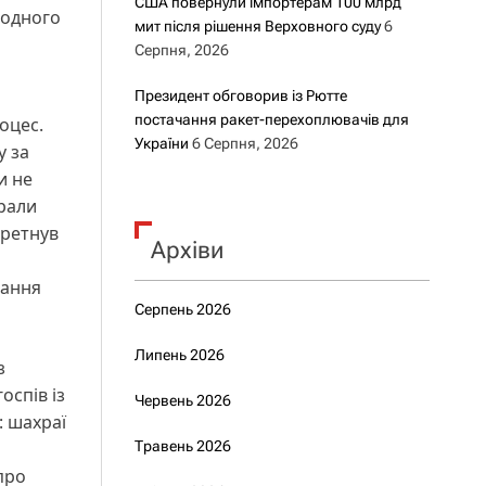
США повернули імпортерам 100 млрд
 одного
мит після рішення Верховного суду
6
Серпня, 2026
Президент обговорив із Рютте
постачання ракет-перехоплювачів для
оцес.
України
6 Серпня, 2026
у за
и не
брали
еретнув
Архіви
дання
Серпень 2026
Липень 2026
з
оспів із
Червень 2026
: шахраї
Травень 2026
о
про