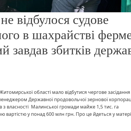
не відбулося судове
ного в шахрайстві ферм
й завдав збитків держа
 Житомирської області мало відбутися чергове засіданн
-менеджером Державної продовольчої зернової корпорац
в з власності Малинськоі громади майже 1,5 тис. га
вартістю у понад 600 млн грн. Про це йдеться у матері