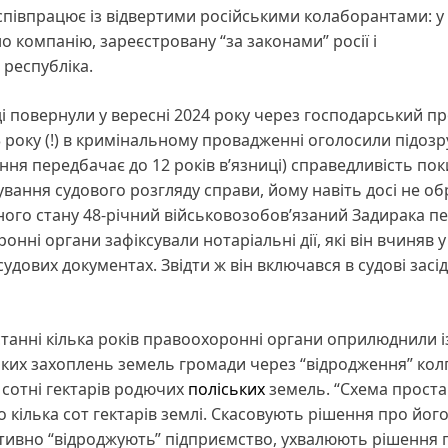
співпрацює із відвертими російськими колаборантами: у
 компанію, зареєстровану “за законами” росії і
республіка.
і повернули у вересні 2024 року через господарський пр
 року (!) в кримінальному провадженні оголосили підозр
ня передбачає до 12 років вʼязниці) справедливість пок
ягування судового розгляду справи, йому навіть досі не о
ного стану 48-річний військовозобовʼязаний Задирака п
ронні органи зафіксували нотаріальні дії, які він вчиняв у
судових документах. Звідти ж він включався в судові засі
станні кілька років правоохоронні органи оприлюднили і
ких захоплень земель громади через “відродження” колг
сотні гектарів родючих
поліських
земель. “Схема проста
 кілька сот гектарів землі. Скасовують рішення про йог
іктивно “відроджують” підприємство, ухвалюють рішення 