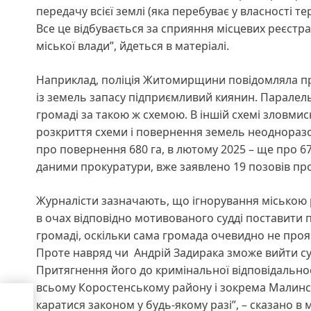
передачу всієї землі (яка перебуває у власності 
Все це відбувається за сприяння місцевих реєстр
міської влади”, йдеться в матеріалі.
Наприклад, поліція Житомирщини повідомляла про 1
із земель запасу підприємливий киянин. Паралельн
громаді за такою ж схемою. В іншій схемі зловмис
розкриття схеми і повернення земель неодноразо
про повернення 680 га, в лютому 2025 – ще про 670
даними прокуратури, вже заявлено 19 позовів про
Журналісти зазначають, що ігнорування міською 
в очах відповідно мотивованого судді поставити 
громаді, оскільки сама громада очевидно не прояв
Проте навряд чи Андрій Задирака зможе вийти су
Притягнення його до кримінальної відповідально
всьому Коростенському району і зокрема Малинс
щах
каратися законом у будь-якому разі”, – сказано в м