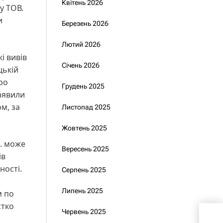
Квітень 2026
у ТОВ.
и
Березень 2026
Лютий 2026
і вивів
Січень 2026
цькій
ро
Грудень 2025
аявили
м, за
Листопад 2025
Жовтень 2025
н. може
Вересень 2025
ів
ності.
Серпень 2025
Липень 2025
м по
стко
Червень 2025
руйн