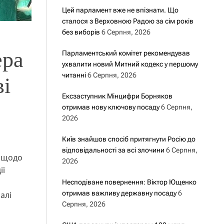
Цей парламент вже не впізнати. Що
сталося з Верховною Радою за сім років
без виборів
6 Серпня, 2026
ера
Парламентський комітет рекомендував
ухвалити новий Митний кодекс у першому
читанні
6 Серпня, 2026
ві
Ексзаступник Мінцифри Борняков
отримав нову ключову посаду
6 Серпня,
2026
Київ знайшов спосіб притягнути Росію до
відповідальності за всі злочини
6 Серпня,
я щодо
2026
ії
Несподіване повернення: Віктор Ющенко
отримав важливу державну посаду
6
алі
Серпня, 2026