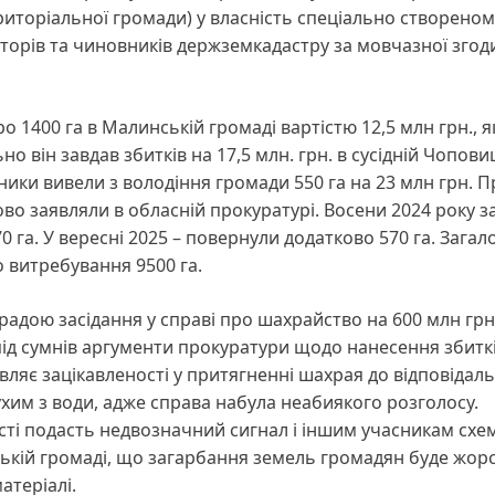
територіальної громади) у власність спеціально створеном
аторів та чиновників держземкадастру за мовчазної згод
400 га в Малинській громаді вартістю 12,5 млн грн., як
о він завдав збитків на 17,5 млн. грн. в сусідній Чопови
ники вивели з володіння громади 550 га на 23 млн грн. П
во заявляли в обласній прокуратурі. Восени 2024 року з
 га. У вересні 2025 – повернули додатково 570 га. Загало
 витребування 9500 га.
радою засідання у справі про шахрайство на 600 млн гр
під сумнів аргументи прокуратури щодо нанесення збитк
ляє зацікавленості у притягненні шахрая до відповідаль
хим з води, адже справа набула неабиякого розголосу.
сті подасть недвозначний сигнал і іншим учасникам схе
ькій громаді, що загарбання земель громадян буде жор
атеріалі.