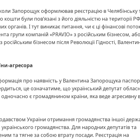
, коли Запорощук оформлював реєстрацію в Челябінську 
о кошти були пов’язані з його діяльністю на території РФ,
 органів. І тут виникає питання, чи є ці фінансові пото
нта групи компаній «PRAVIO» з російським бізнесом, аб
з російським бізнесом після Революції Гідності, Валенти
їни-агресора
інформація про наявність у Валентина Запорощука паспо
ердиться, це означатиме, що український депутат обласн
одночасно є громадянином країни, яка веде агресивну в
нодавством України отримання громадянства іншої держ
 українського громадянства. Для народних депутатів та
ним та тягне за собою втрату посади. Реєстрація на