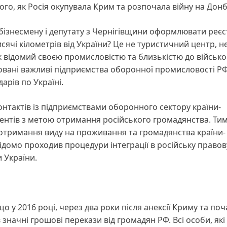
го, як Росія окупувала Крим та розпочала війну на Донб
 бізнесмену і депутату з Чернігівщини оформлювати реє
исячі кілометрів від України? Це не туристичний центр, н
ьк відомий своєю промисловістю та близькістю до військо
вані важливі підприємства оборонної промисловості РФ,
арів по Україні.
онтактів із підприємствами оборонного сектору країни-
ентів з метою отримання російського громадянства. Ти
отримання виду на проживання та громадянства країни-
ідомо проходив процедури інтеграції в російську правов
и України.
що у 2016 році, через два роки після анексії Криму та поч
начні грошові перекази від громадян РФ. Всі особи, які