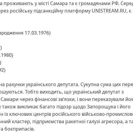
 проживають у місті Самара та є громадянами РФ. Серед
рез російську підсанкційну платформу UNISTREAM.RU, є
ародження 17.03.1976)
)
.1980)
)
92)
 на рахунки українського депутата. Сукупна сума цих пере
ошуються. Тобто виходить, що український депутат з
Самари через фінансові зв’язки, і вони переказували йо
Це також викликає багато підозр щодо Запорощука і його
дин із ключових центрів російського військово-промисло
ий кластер, підприємства ракетної галузі агресора, а т
а боєприпасів.