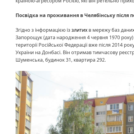
країною-агресором Росією, які він ретельно прихо
Посвідка на проживання в Челябінську після 
Згідно з інформацією із
злитих
в мережу баз даних
Запорощук (дата народження 4 червня 1970 року)
території Російської Федерації вже після 2014 року
України на Донбасі. Він отримав тимчасову реєстр
Шуменська, будинок 31, квартира 292.