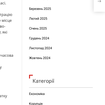
асі.
про
Березень 2025
страцію
Лютий 2025
е місце
во-
Січень 2025
 які
Грудень 2024
Листопад 2024
мчасова
Жовтень 2024
у
Категорії
Економіка
атку
Корупція