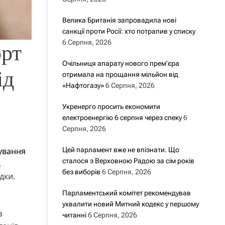
Велика Британія запровадила нові
санкції проти Росії: хто потрапив у списку
6 Серпня, 2026
орт
Очільниця апарату нового прем’єра
ід
отримала на прощання мільйон від
«Нафтогазу»
6 Серпня, 2026
Укренерго просить економити
електроенергію 6 серпня через спеку
6
Серпня, 2026
Цей парламент вже не впізнати. Що
ування
сталося з Верховною Радою за сім років
,
без виборів
6 Серпня, 2026
дки.
Парламентський комітет рекомендував
ухвалити новий Митний кодекс у першому
з
читанні
6 Серпня, 2026