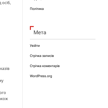
 осіб,
Політика
Мета
Увійти
Стрічка записів
Стрічка коментарів
казів
WordPress.org
му
вого
акож