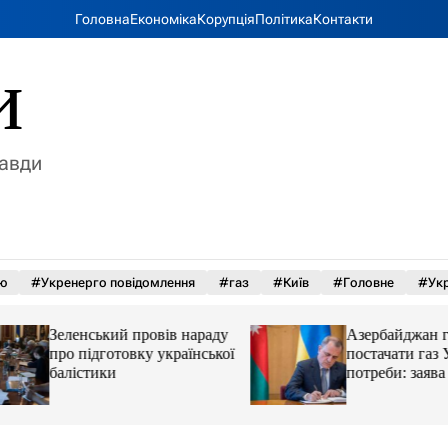
Головна
Економіка
Корупція
Політика
Контакти
и
равди
ю
#Укренерго повідомлення
#газ
#Київ
#Головне
#Укр
Зеленський провів нараду
Азербайджан гот
про підготовку української
постачати газ Укра
балістики
потреби: заява г