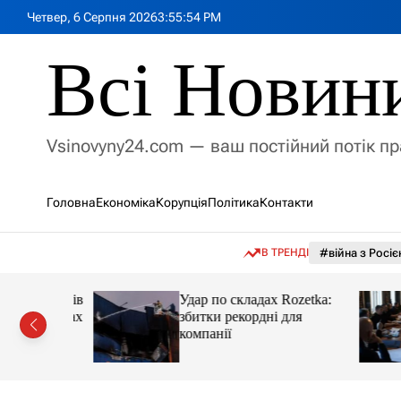
П
Четвер, 6 Серпня 2026
3
:
55
:
56
PM
е
р
Всі Новин
е
й
т
и
Vsinovyny24.com — ваш постійний потік п
д
о
в
Головна
Економіка
Корупція
Політика
Контакти
м
і
с
В ТРЕНДІ
#війна з Росіє
т
у
нив послів
Удар по складах Rozetka:
ох країнах
збитки рекордні для
компанії