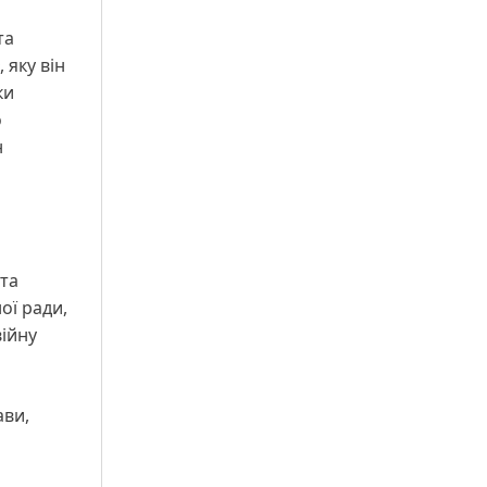
та
 яку він
ки
о
н
рта
ої ради,
ійну
ави,