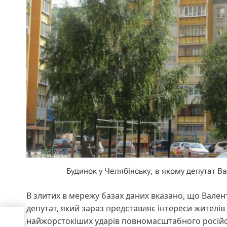
Будинок у Челябінську, в якому депутат 
В злитих в мережу базах даних вказано, що Вален
депутат, який зараз представляє інтереси жителів
найжорстокіших ударів повномасштабного російсь