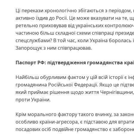
Ці перекази хронологічно збігаються з періодом
активно їздив до Росії. Це може вказувати на те, щ
ретельно приховував від українських контролюючих
частиною більш складної схеми співпраці президе
спецслужбами? В той час, коли Україна боролась і
Запорощук з ним співпрацював.
Паспорт РФ: підтвердження громадянства кра
Найбільш обурливим фактом у цій всій історії є 
громадянина Російської Федерації. Якщо це підтв
який приймає рішення щодо життя Чернігівщини, 
проти України.
Крім морального фактору такого вчинку, за зако
особливо країни-агресора, є підставою для втрати
посадових осіб подвійне громадянство є забороне