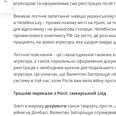
агресором та оформлював там реєстрацію після то
Виникає логічне запитання: навіщо українському
в Челябінську – промисловому місті на Уралі, за т
для відпочинку і не фінансова столиця. Челябінс
промислового комплексу РФ. Це місто, де розташо
працюють на армію агресора, яка щодня завдає уд
Логічне пояснення – це і налагодження таємних к
агресора, а також паралельно оформлення докум
реєстрація є необхідним кроком для подальшого 
агресора. Це означає, що Валентин Запорощук св
систему в той час, коли Росія вже вела війну прот
Грошові перекази з Росії: самарський слід
Злиті в мережу
документи
також свідчать про те, 
війни на Донбасі, Валентин Запорощук отримував з