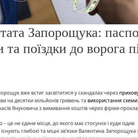
утата Запорощука: пасп
 та поїздки до ворога п
порощук вже встиг засвітитися у скандалах через
прихов
иви на десятки мільйонів гривень та
використання схеми
часів Януковича з вимивання коштів через фірми-прокла
– це не єдине місце, до якого має стосунок і куди їздив
І існують глибокі та міцні зв’язки Валентина Запорощука 