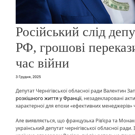
Російський слід деп
РФ, грошові перекази
час війни
3 Грудня, 2025
Депутат Чернігівської обласної ради Валентин За
розкішного життя у Франції
, незадекларовані акт
характерної для епохи «ефективних менеджерів» 
Але виявляється, що французька Рів’єра та Монако 
український депутат чернігівської обласної ради. 