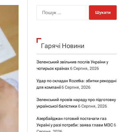
о
р
П
о
о
в
о
ш
г
у
о
р
к
е
Гарячі Новини
:
ж
и
м
у
Зеленський звільнив послів України у
чотирьох країнах
6 Серпня, 2026
Удар по складах Rozetka: збитки рекордні
для компанії
6 Серпня, 2026
Зеленський провів нараду про підготовку
української балістики
6 Серпня, 2026
Азербайджан готовий постачати газ
Україні у разі потреби: заява глави МЗС
6
Серпня, 2026