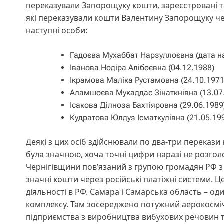
переказували Запорощуку кошти, зареєстровані та
які переказували кошти Валентину Запорощуку че
наступні особи:
Гадоєва Мухаббат Нарзуллоєвна (дата н
Іванова Нодіра Алібоєвна (04.12.1988)
Ікрамова Маліка Рустамовна (24.10.1971
Аламшоєва Мукаддас Зінаткнівна (13.07
Ісакова Ділноза Бахтіяровна (29.06.1989
Кудратова Юлдуз Ісматкулівна (21.05.19
Деякі з цих осіб здійснювали по два-три перекази
була значною, хоча точні цифри наразі не розгол
Чернігівщини пов’язаний з групою громадян РФ з 
значні кошти через російські платіжні системи. 
діяльності в РФ. Самара і Самарська область – о
комплексу. Там зосереджено потужний аерокосмічн
підприємства з виробництва вибухових речовин т