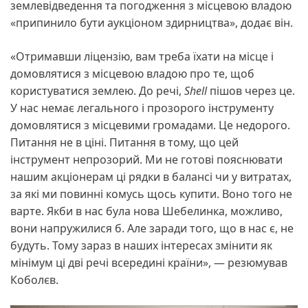
землевідведення та погодження з місцевою владою
«припинило бути аукціоном здирництва», додає він.
«Отримавши ліцензію, вам треба їхати на місце і
домовлятися з місцевою владою про те, щоб
користуватися землею. До речі,
Shell
пішов через це.
У нас немає легального і прозорого інструменту
домовлятися з місцевими громадами. Це недорого.
Питання не в ціні. Питання в тому, що цей
інструмент непрозорий. Ми не готові пояснювати
нашим акціонерам ці рядки в балансі чи у витратах,
за які ми повинні комусь щось купити. Воно того не
варте. Якби в нас була нова Шебелинка, можливо,
вони напружилися б. Але заради того, що в нас є, не
будуть. Тому зараз в наших інтересах змінити як
мінімум ці дві речі всередині країни», — резюмував
Коболєв.