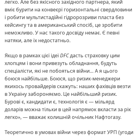
легко. Але без якісного західного партнера, який
вміє бурити на конвеєрі горизонтальні свердловини
і робити мультистадійні гідророзриви пласта без
кейсингу та в американський спосіб, це зробити
неможливо. У нас такого досвіду немає. Є певні
натяки, але їх недостатньо.
Якщо в рамках цієї ідеї
DFC
дасть страховку цим
хлопцям і вони привезуть обладнання, будуть
спеціалісти, які не побояться війни… А я цього
боюся найбільше. Боюся, що ризик-менеджери
якихось провайдерів скажуть: наших фахівців везти
в Україну забороняємо. Це найбільший ризик.
Бурові є, кандидати є, технологія є — мільярд
доларів можна тільки в цей напрямок вкласти за рік
легко», — вважає колишній очільник Нафтогазу.
Теоретично в умовах війни через формат УРП (угоди