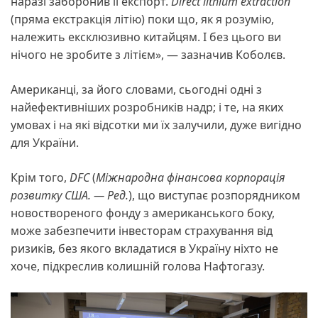
наразі заборонив її експорт.
Direct lithium extraction
(пряма екстракція літію) поки що, як я розумію,
належить ексклюзивно китайцям. І без цього ви
нічого не зробите з літієм», — зазначив Коболєв.
Американці, за його словами, сьогодні одні з
найефективніших розробників надр; і те, на яких
умовах і на які відсотки ми їх залучили, дуже вигідно
для України.
Крім того,
DFC
(
Міжнародна фінансова корпорація
розвитку США. — Ред.
), що виступає розпорядником
новоствореного фонду з американського боку,
може забезпечити інвесторам страхування від
ризиків, без якого вкладатися в Україну ніхто не
хоче, підкреслив колишній голова Нафтогазу.