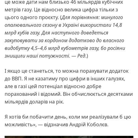
це може дати нам близько 46 мільярдів кубічних
метрів газу. Це відносно велика цифра тільки з
цього одного проєкту. (
Для порівняння: минулого
опалювального сезону в Україні використали 14,8
млрд кубів газу. Для наступного доведеться
закуповувати за кордоном додатково до власного
видобутку 4,5–4,6 млрд кубометрів газу, бо росіяни
знищили наші потужності. — Ред
.)
І якщо це станеться, то можна порахувати додаток
до ВВП. Я не казатиму про цифри в інших галузях,
але в газі цей потенціал відносно добре
порахований і відомий. Він обчислюється десятками
мільярдів доларів на рік.
Я хотів би побачити день, коли ми реалізували б цю
можливість», — відзначив Андрій Коболєв.