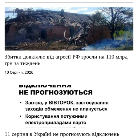
з
а
п
и
с
Збитки довкіллю від агресії РФ зросли на 110 млрд
грн за тиждень
і
10 Серпня, 2026
в
11 серпня в Україні не прогнозують відключень