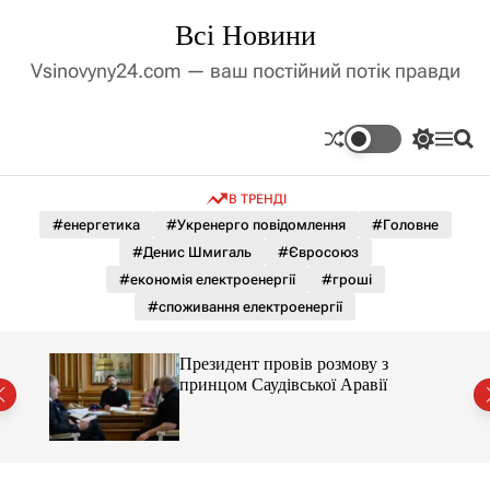
П
Всі Новини
е
р
Vsinovyny24.com — ваш постійний потік правди
е
й
т
П
М
П
и
е
е
о
д
р
н
ш
В ТРЕНДІ
е
ю
у
о
м
к
#енергетика
#Укренерго повідомлення
#Головне
в
и
м
#Денис Шмигаль
#Євросоюз
к
і
а
#економія електроенергії
#гроші
ч
с
#споживання електроенергії
к
т
о
у
л
РФ
Президент провів розмову з
ь
принцом Саудівської Аравії
о
р
о
в
о
г