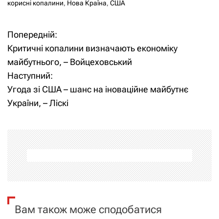
корисні копалини
,
Нова Країна
,
США
Попередній:
Н
Критичні копалини визначають економіку
а
майбутнього, – Войцеховський
Наступний:
в
Угода зі США – шанс на іноваційне майбутнє
і
України, – Ліскі
г
а
ц
і
я
Вам також може сподобатися