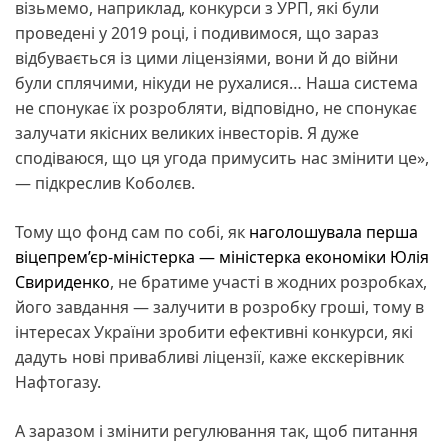
візьмемо, наприклад, конкурси з УРП, які були
проведені у 2019 році, і подивимося, що зараз
відбувається із цими ліцензіями, вони й до війни
були сплячими, нікуди не рухалися… Наша система
не спонукає їх розробляти, відповідно, не спонукає
залучати якісних великих інвесторів. Я дуже
сподіваюся, що ця угода примусить нас змінити це»,
— підкреслив Коболєв.
Тому що фонд сам по собі, як
наголошувала перша
віцепрем’єр-міністерка — міністерка економіки Юлія
Свириденко
, не братиме участі в жодних розробках,
його завдання — залучити в розробку гроші, тому в
інтересах України зробити ефективні конкурси, які
дадуть нові привабливі ліцензії, каже екскерівник
Нафтогазу.
А заразом і змінити регулювання так, щоб питання