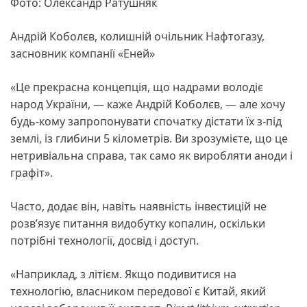
Фото: Олександр Ратушняк
Андрій Коболєв, колишній очільник Нафтогазу,
засновник компанії «Еней»
«Це прекрасна концепція, що надрами володіє
народ України, — каже Андрій Коболєв, — але хочу
будь-кому запропонувати спочатку дістати їх з-під
землі, із глибини 5 кілометрів. Ви зрозумієте, що це
нетривіальна справа, так само як виробляти аноди і
графіт».
Часто, додає він, навіть наявність інвестицій не
розв’язує питання видобутку копалин, оскільки
потрібні технології, досвід і доступ.
«Наприклад, з літієм. Якщо подивитися на
технологію, власником передової є Китай, який