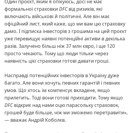
Один проєкт, яким я опікуюсь, досі не має
формальної страховки
DFC
від ризиків, які
включають військові й політичні. Але він має
офіційний лист, який каже, що ми вам цю страховку
дамо. І підписка інвесторів з грошима на цей проєкт
уже перевищує наявні потенційні активи в декілька
разів. Залучено більш ніж 37 млн євро, і ще 120
просто чекають. Тому що люди тільки через
наявність цієї страховки готові давати гроші.
Насправді потенційних інвесторів в Україну дуже
багато. Але вони хочуть певних гарантій і певних
умов. Що хтось їм компенсує вкладене, якщо
прилетить. Тоді вони готові приходити. Тому якщо
DFC
відкриє над нами оцю парасольку страховок,
грошей буде більше, ніж ми зможемо перетравити»,
— вважає Андрій Коболєв.