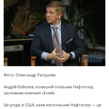
Фото: Олександр Ратушняк
Андрій Коболєв, колишній очільник Нафтогазу,
засновник компанії «Еней»
Ця угода зі США, каже ексочільник Нафтогазу — це