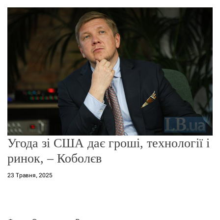
о
р
е
ж
и
м
у
Угода зі США дає гроші, технології і
ринок, – Коболєв
23 Травня, 2025