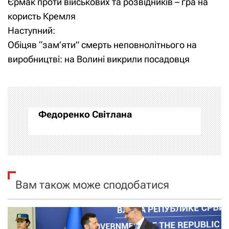
Єрмак проти військових та розвідників – гра на
а
користь Кремля
Наступний:
в
Обіцяв “зам’яти” смерть неповнолітнього на
і
виробництві: на Волині викрили посадовця
г
а
Федоренко Світлана
ц
і
я
Вам також може сподобатися
з
а