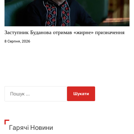
Заступник Буданова отримав «жирне» призначення
8 Серпня, 2026
П
о
ш
у
к
Гарячі Новини
: