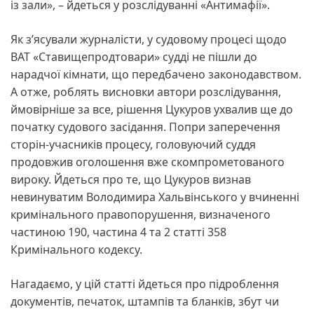
із зали», – йдеться у розслідуванні «Антимафії».
Як з’ясували журналісти, у судовому процесі щодо
ВАТ «Ставищепродтовари» судді не пішли до
нарадчої кімнати, що передбачено законодавством.
А отже, роблять висновки автори розслідування,
ймовірніше за все, рішення Цукуров ухвалив ще до
початку судового засідання. Попри заперечення
сторін-учасників процесу, головуючий суддя
продовжив оголошення вже скомпрометованого
вироку. Йдеться про те, що Цукуров визнав
невинуватим Володимира Хальвінського у вчиненні
кримінального правопорушення, визначеного
частиною 190, частина 4 та 2 статті 358
Кримінального кодексу.
Нагадаємо, у цій статті йдеться про підроблення
документів, печаток, штампів та бланків, збут чи