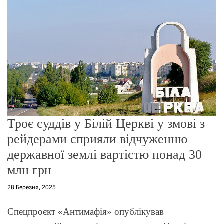
о
р
е
ж
и
м
у
Троє суддів у Білій Церкві у змові з
рейдерами сприяли відчуженню
державної землі вартістю понад 30
млн грн
28 Березня, 2025
Спецпроєкт «Антимафія» опублікував