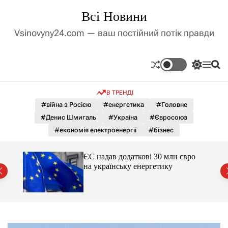
П
Всі Новини
е
р
Vsinovyny24.com — ваш постійний потік правди
е
й
т
П
М
П
и
е
е
о
д
р
н
ш
В ТРЕНДІ
е
ю
у
о
м
к
#війна з Росією
#енергетика
#Головне
в
и
м
#Денис Шмигаль
#Україна
#Євросоюз
к
і
а
#економія електроенергії
#бізнес
ч
с
к
т
о
ЄС надав додаткові 30 млн євро
у
л
на українську енергетику
ь
міст
о
р
о
в
о
г