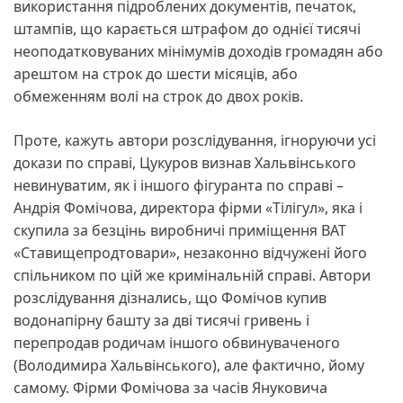
використання підроблених документів, печаток,
штампів, що карається штрафом до однієї тисячі
неоподатковуваних мінімумів доходів громадян або
арештом на строк до шести місяців, або
обмеженням волі на строк до двох років.
Проте, кажуть автори розслідування, ігноруючи усі
докази по справі, Цукуров визнав Хальвінського
невинуватим, як і іншого фігуранта по справі –
Андрія Фомічова, директора фірми «Тілігул», яка і
скупила за безцінь виробничі приміщення ВАТ
«Ставищепродтовари», незаконно відчужені його
спільником по цій же кримінальній справі. Автори
розслідування дізнались, що Фомічов купив
водонапірну башту за дві тисячі гривень і
перепродав родичам іншого обвинуваченого
(Володимира Хальвінського), але фактично, йому
самому. Фірми Фомічова за часів Януковича