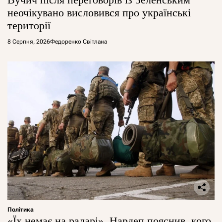
неочікувано висловився про українські
території
8 Серпня, 2026
Федоренко Світлана
Політика
«Їх немає на радарі». Нардеп пояснив, кого