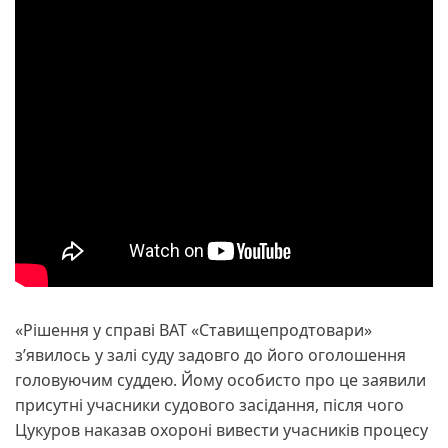
«Рішення у справі ВАТ «Ставищепродтовари»
з’явилось у залі суду задовго до його оголошення
головуючим суддею. Йому особисто про це заявили
присутні учасники судового засідання, після чого
Цукуров наказав охороні вивести учасників процесу