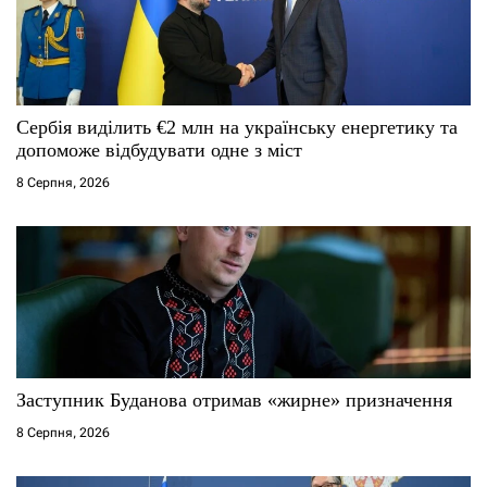
п
и
с
Сербія виділить €2 млн на українську енергетику та
і
допоможе відбудувати одне з міст
8 Серпня, 2026
в
Заступник Буданова отримав «жирне» призначення
8 Серпня, 2026