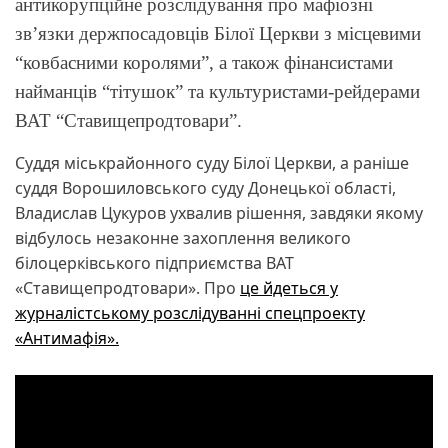
антикорупційне розслідування про мафіозні
зв’язки держпосадовців Білої Церкви з місцевими
“ковбасними королями”, а також фінансистами
найманців “тітушок” та культуристами-рейдерами
ВАТ “Ставищепродтовари”.
Суддя міськрайонного суду Білої Церкви, а раніше
суддя Ворошиловського суду Донецької області,
Владислав Цукуров ухвалив рішення, завдяки якому
відбулось незаконне захоплення великого
білоцерківського підприємства ВАТ
«Ставищепродтовари». Про
це йдеться у
журналістському розслідуванні спецпроекту
«Антимафія».