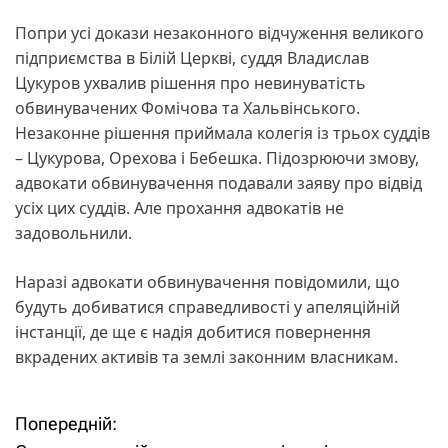
Попри усі докази незаконного відчуження великого
підприємства в Білій Церкві, суддя Владислав
Цукуров ухвалив рішення про невинуватість
обвинувачених Фомічова та Хальвінського.
Незаконне рішення приймала колегія із трьох суддів
– Цукурова, Орехова і Бебешка. Підозрюючи змову,
адвокати обвинувачення подавали заяву про відвід
усіх цих суддів. Але прохання адвокатів не
задовольнили.
Наразі адвокати обвинувачення повідомили, що
будуть добиватися справедливості у апеляційній
інстанції, де ще є надія добитися повернення
вкрадених активів та землі законним власникам.
Попередній:
Н