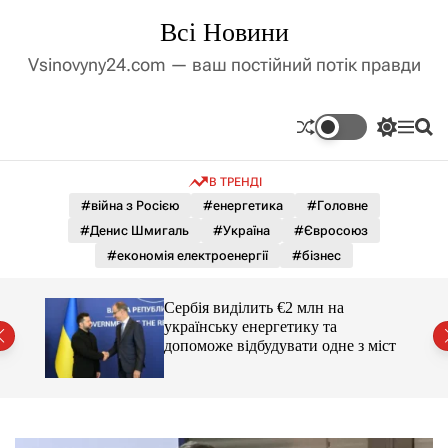
П
Всі Новини
е
р
Vsinovyny24.com — ваш постійний потік правди
е
й
т
П
М
П
и
е
е
о
д
р
н
ш
В ТРЕНДІ
е
ю
у
о
м
к
#війна з Росією
#енергетика
#Головне
в
и
м
#Денис Шмигаль
#Україна
#Євросоюз
к
і
а
#економія електроенергії
#бізнес
ч
с
к
т
о
гучні
Сербія виділить €2 млн на
у
л
українську енергетику та
ь
допоможе відбудувати одне з міст
о
р
о
в
о
г