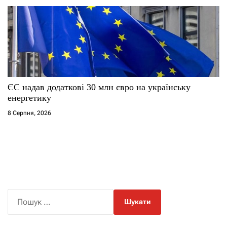
ЄС надав додаткові 30 млн євро на українську
енергетику
8 Серпня, 2026
П
о
ш