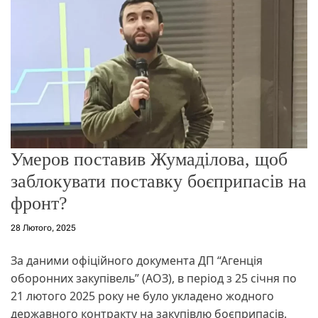
о
р
е
ж
и
м
у
Умеров поставив Жумаділова, щоб
заблокувати поставку боєприпасів на
фронт?
28 Лютого, 2025
За даними офіційного документа ДП “Агенція
оборонних закупівель” (АОЗ), в період з 25 січня по
21 лютого 2025 року не було укладено жодного
державного контракту на закупівлю боєприпасів.