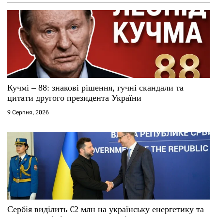
а
п
и
с
і
Кучмі – 88: знакові рішення, гучні скандали та
цитати другого президента України
в
9 Серпня, 2026
Сербія виділить €2 млн на українську енергетику та