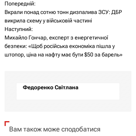
Попередній:
Н
Вкрали понад сотню тонн дизпалива ЗСУ: ДБР
а
викрила схему у військовій частині
Наступний:
в
​Михайло Гончар, експерт з енергетичної
і
безпеки: «Щоб російська економіка пішла у
штопор, ціна на нафту має бути $50 за барель»
г
а
ц
Федоренко Світлана
і
я
з
Вам також може сподобатися