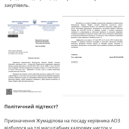
закупівель.
Політичний підтекст?
Призначення Жумаділова на посаду керівника АОЗ
відбулося на тлі масштабних кадрових чисток у