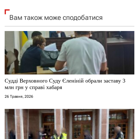
з
Вам також може сподобатися
а
п
и
с
і
Судді Верховного Суду Єленіній обрали заставу 3
млн грн у справі хабаря
в
26 Травня, 2026