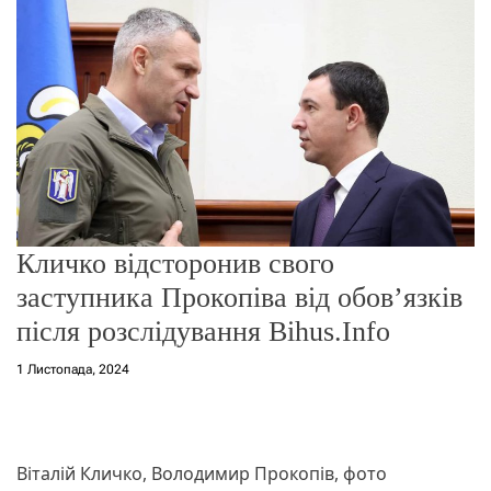
о
р
е
ж
и
м
у
Кличко відсторонив свого
заступника Прокопіва від обов’язків
після розслідування Bihus.Info
1 Листопада, 2024
Віталій Кличко, Володимир Прокопів, фото