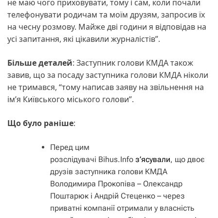
не маю чого приховувати, тому і сам, коли почали
телефонувати родичам та моїм друзям, запросив їх
на чесну розмову. Майже дві години я відповідав на
усі запитання, які цікавили журналістів”.
Більше деталей
: Заступник голови КМДА також
завив, що за посаду заступника голови КМДА ніколи
не тримався, “тому написав заяву на звільнення на
імʼя Київського міського голови”.
Що було раніше
:
Перед цим
розслідувачі Bihus.Info
з’ясували
, що двоє
друзів заступника голови КМДА
Володимира Прокопіва – Олександр
Поштарюк і Андрій Стеценко – через
приватні компанії отримали у власність