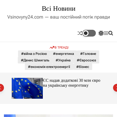
П
Всі Новини
е
р
Vsinovyny24.com — ваш постійний потік правди
е
й
т
П
М
П
и
е
е
о
д
р
н
ш
В ТРЕНДІ
е
ю
у
о
м
к
#війна з Росією
#енергетика
#Головне
в
и
м
#Денис Шмигаль
#Україна
#Євросоюз
к
і
а
#економія електроенергії
#бізнес
ч
с
к
т
о
ЄС надав додаткові 30 млн євро
у
л
на українську енергетику
ь
міст
о
р
о
в
о
г