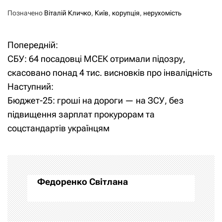
Позначено
Віталій Кличко
,
Київ
,
корупція
,
нерухомість
Попередній:
Н
СБУ: 64 посадовці МСЕК отримали підозру,
а
скасовано понад 4 тис. висновків про інвалідність
Наступний:
в
Бюджет-25: гроші на дороги — на ЗСУ, без
і
підвищення зарплат прокурорам та
соцстандартів українцям
г
а
ц
Федоренко Світлана
і
я