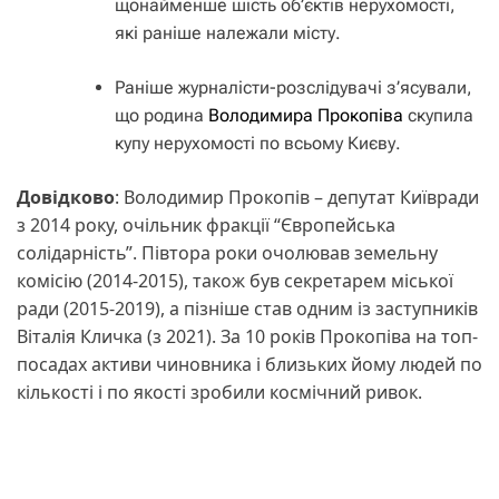
щонайменше шість об’єктів нерухомості,
які раніше належали місту.
Раніше журналісти-розслідувачі з’ясували,
що родина
Володимира Прокопіва
скупила
купу нерухомості по всьому Києву.
Довідково
: Володимир Прокопів – депутат Київради
з 2014 року, очільник фракції “Європейська
солідарність”. Півтора роки очолював земельну
комісію (2014-2015), також був секретарем міської
ради (2015-2019), а пізніше став одним із заступників
Віталія Кличка (з 2021). За 10 років Прокопіва на топ-
посадах активи чиновника і близьких йому людей по
кількості і по якості зробили космічний ривок.