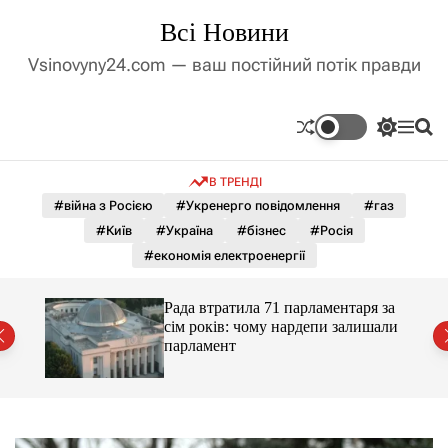
П
Всі Новини
е
р
Vsinovyny24.com — ваш постійний потік правди
е
й
т
П
М
П
и
е
е
о
д
р
н
ш
В ТРЕНДІ
е
ю
у
о
м
к
#війна з Росією
#Укренерго повідомлення
#газ
в
и
м
#Київ
#Україна
#бізнес
#Росія
к
і
а
#економія електроенергії
ч
с
к
т
о
Рада втратила 71 парламентаря за
у
л
сім років: чому нардепи залишали
ь
парламент
о
р
о
в
о
г