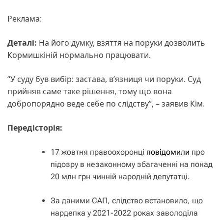
Реклама:
Деталі:
На його думку, взяття на поруки дозволить
Кормишкіній нормально працювати.
“У суду був вибір: застава, вʼязниця чи поруки. Суд
прийняв саме таке рішення, тому що вона
добропорядно веде себе по слідству”, – заявив Кім.
Передісторія:
17 жовтня правоохоронці
повідомили
про
підозру в незаконному збагаченні на понад
20 млн грн чинній народній депутатці.
За даними САП, слідство встановило, що
нардепка у 2021-2022 роках заволоділа