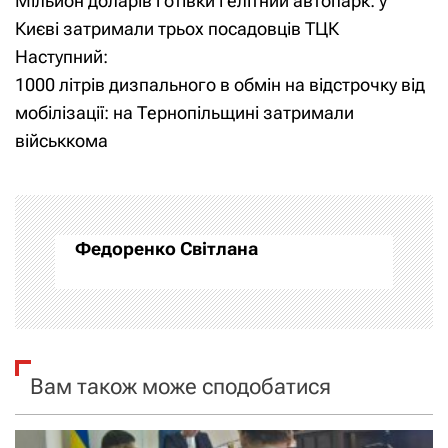
Мільйон доларів готівки і елітний автопарк: у
а
Києві затримали трьох посадовців ТЦК
Наступний:
в
1000 літрів дизпального в обмін на відстрочку від
і
мобілізації: на Тернопільщині затримали
військкома
г
а
ц
Федоренко Світлана
і
я
з
Вам також може сподобатися
а