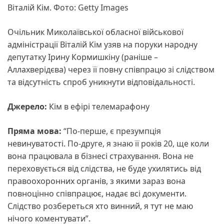
Віталій Кім. Фото: Getty Images
Очільник Миколаївської обласної військової
адміністрації Віталій Кім узяв на поруки народну
депутатку Ірину Кормишкіну (раніше –
Аллахверідєва) через її повну співпрацю зі слідством
та відсутність спроб уникнути відповідальності.
Джерело:
Кім в ефірі телемарафону
Пряма мова:
“По-перше, є презумпція
невинуватості. По-друге, я знаю її років 20, ще коли
вона працювала в бізнесі страхування. Вона не
переховується від слідства, не буде ухилятись від
правоохоронних органів, з якими зараз вона
повноцінно співпрацює, надає всі документи.
Слідство розбереться хто винний, я тут не маю
нічого коментувати”.