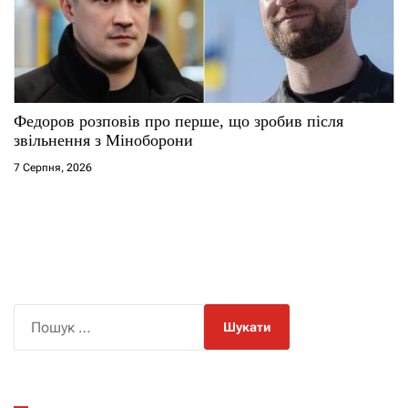
Федоров розповів про перше, що зробив після
звільнення з Міноборони
7 Серпня, 2026
П
о
ш
у
к