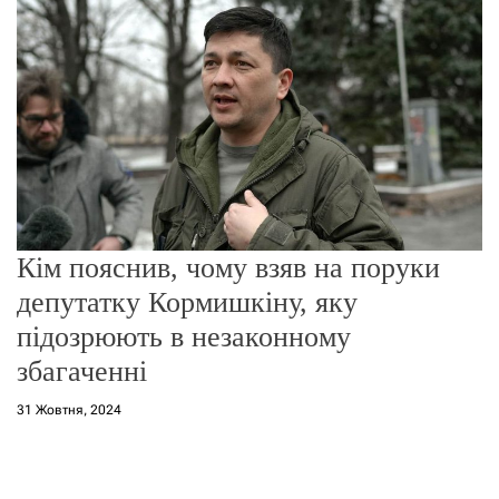
о
р
е
ж
и
м
у
Кім пояснив, чому взяв на поруки
депутатку Кормишкіну, яку
підозрюють в незаконному
збагаченні
31 Жовтня, 2024