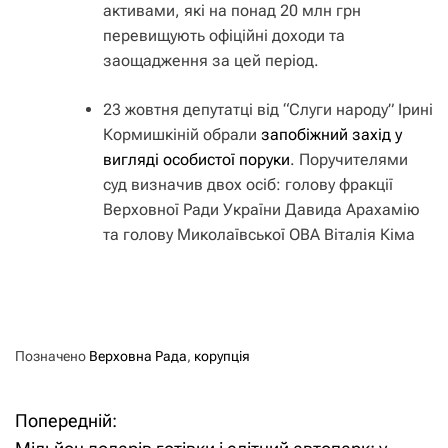
активами, які на понад 20 млн грн
перевищують офіційні доходи та
заощадження за цей період.
23 жовтня депутатці від “Слуги народу” Ірині
Кормишкіній обрали
запобіжний захід у
вигляді особистої поруки
. Поручителями
суд визначив двох осіб: голову фракції
Верховної Ради України Давида Арахамію
та голову Миколаївської ОВА Віталія Кіма
Позначено
Верховна Рада
,
корупція
Попередній:
Н