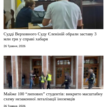
п
и
с
і
Судді Верховного Суду Єленіній обрали заставу 3
млн грн у справі хабаря
в
26 Травня, 2026
Майже 100 “липових” студентів: викрито масштабну
схему незаконної легалізації іноземців
26 Травня, 2026